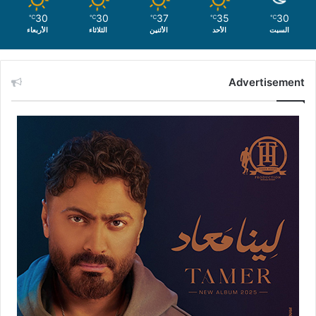
30
30
37
35
30
℃
℃
℃
℃
℃
السبت
الأحد
الأثنين
الثلاثاء
الأربعاء
Advertisement