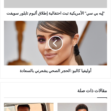
ألبوم
تايلور
سويفت
"إيه بي سي" الأمريكية تبث احتفالية إطلاق ألبوم تايلور سويفت
أوليفيا
كالبو:
الحجر
الصحي
يشعرني
بالسعادة
أوليفيا كالبو: الحجر الصحي يشعرني بالسعادة
مقالات ذات صلة