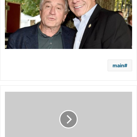
main
"إيه
بي
سي"
الأمريكية
تبث
احتفالية
إطلاق