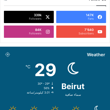
339k
147K
Followers
Fans
84K
7٬640
Followers
Subscribers
Weather
29
℃
Beirut
30º - 29º
56%
3.01 كيلومتر/ساعة
سماء صافية