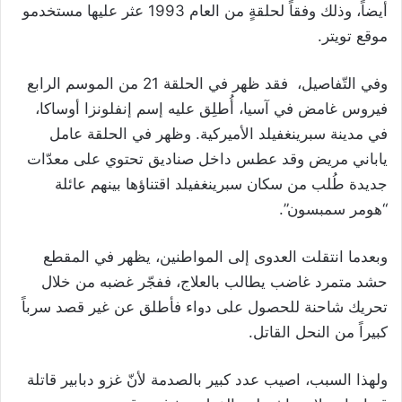
أيضاً، وذلك وفقاً لحلقةٍ من العام 1993 عثر عليها مستخدمو
موقع تويتر.
وفي التّفاصيل، فقد ظهر في الحلقة 21 من الموسم الرابع
فيروس غامض في آسيا، أُطلِق عليه إسم إنفلونزا أوساكا،
في مدينة سبرينغفيلد الأميركية. وظهر في الحلقة عامل
ياباني مريض وقد عطس داخل صناديق تحتوي على معدّات
جديدة طُلب من سكان سبرينغفيلد اقتناؤها بينهم عائلة
“هومر سمبسون”.
وبعدما انتقلت العدوى إلى المواطنين، يظهر في المقطع
حشد متمرد غاضب يطالب بالعلاج، ففجّر غضبه من خلال
تحريك شاحنة للحصول على دواء فأطلق عن غير قصد سرباً
كبيراً من النحل القاتل.
ولهذا السبب، اصيب عدد كبير بالصدمة لأنّ غزو دبابير قاتلة