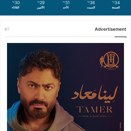
30
29
31
36
34
℃
℃
℃
℃
℃
الجمعة
السبت
الأحد
الأثنين
الثلاثاء
Advertisement