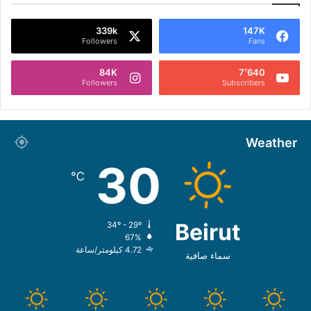
339k
147K
Followers
Fans
84K
7٬640
Followers
Subscribers
Weather
30
℃
Beirut
34º - 29º
67%
4.72 كيلومتر/ساعة
سماء صافية