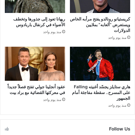
كريستيانو رونالدو يفتح مرأبه الخاص
ريهانا تعود إلى جذورها وتخطف
ويستعرض “ألعابه” بملايين
الأضواء في كرنفال باربادوس
الدولارات
منذ يوم واحد
منذ يوم واحد
هاري ستايلز يجسّد أغنيته Falling
عقود أنجلينا جولي تفتح فصلاً جديداً
على المسرح.. سقطة مفاجئة أمام
في معركتها القضائية مع براد بيت
الجمهور
منذ يوم واحد
منذ يوم واحد
Follow Us