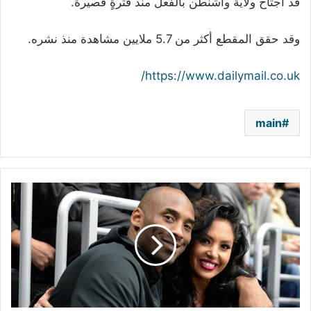
قد اجتاح ولاية واشنطن بالفعل منذ فترةٍ قصيرة.
وقد حقق المقطع أكثر من 5.7 ملايين مشاهدة منذ نشره.
https://www.dailymail.co.uk/
main
أرملة
كوبي
براينت
تقاضي
شرطة
لوس
أنجلوس