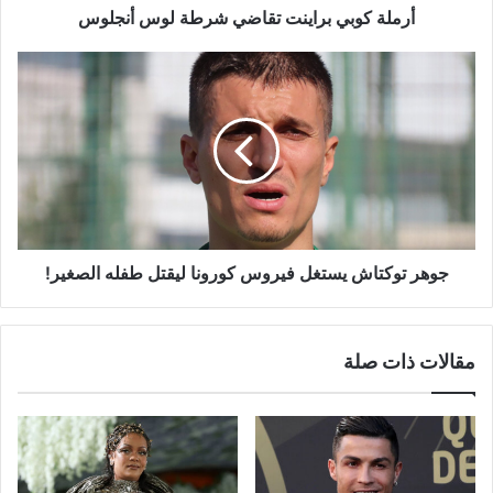
أرملة كوبي براينت تقاضي شرطة لوس أنجلوس
جوهر
توكتاش
يستغل
فيروس
كورونا
ليقتل
طفله
الصغير!
جوهر توكتاش يستغل فيروس كورونا ليقتل طفله الصغير!
مقالات ذات صلة