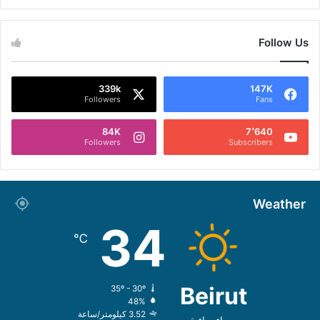
Follow Us
339k
147K
Followers
Fans
84K
7٬640
Followers
Subscribers
Weather
34
℃
Beirut
35º - 30º
48%
3.52 كيلومتر/ساعة
سماء صافية