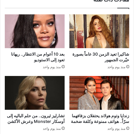
شاكيرا تعيد الزمن 30 عاماً بصورة
بعد 10 أعوام من الانتظار.. ريهانا
حيّرت الجمهور
تعود إلى الاستوديو
منذ يوم واحد
منذ يوم واحد
زندايا وتوم هولاند يحتفلان بزفافهما
تشارليز ثيرون.. من حلم الباليه إلى
سرّاً.. هواتف ممنوعة وكلفة ضخمة
أوسكار Monster وعرش الأكشن
منذ يوم واحد
منذ يوم واحد