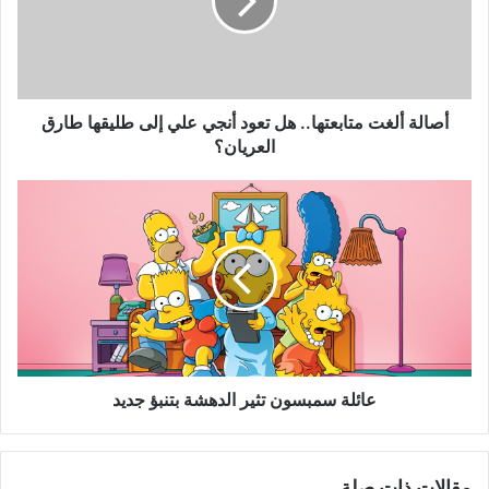
تعود
أنجي
علي
إلى
طليقها
طارق
أصالة ألغت متابعتها.. هل تعود أنجي علي إلى طليقها طارق
العريان؟
العريان؟
عائلة
سمبسون
تثير
الدهشة
بتنبؤ
جديد
عائلة سمبسون تثير الدهشة بتنبؤ جديد
مقالات ذات صلة