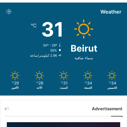
Weather
31
℃
Beirut
34º - 29º
56%
2.96 كيلومتر/ساعة
سماء صافية
29
28
31
34
34
℃
℃
℃
℃
℃
الخميس
الجمعة
السبت
الأحد
الأثنين
Advertisement