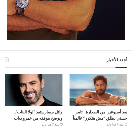
أجدد الأخبار
بعد أسبوعين من الصدارة.. تامر
وائل جسار ينتقد “لولا البنات”..
حسني يطلق “مش هتكرر” عالمياً
ويوضح موقفه من عمرو دياب
منذ 7 ساعات
منذ 7 ساعات