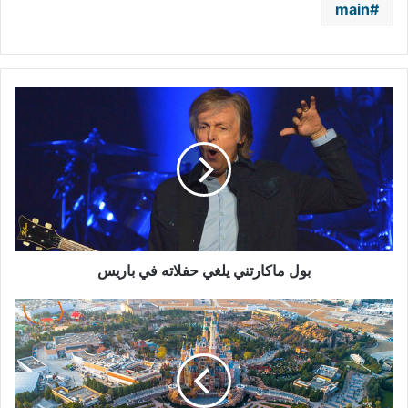
main
بول
ماكارتني
يلغي
حفلاته
في
باريس
بول ماكارتني يلغي حفلاته في باريس
الترفيه
بعد
كورونا..
نفاد
تذاكر
"شنغهاي