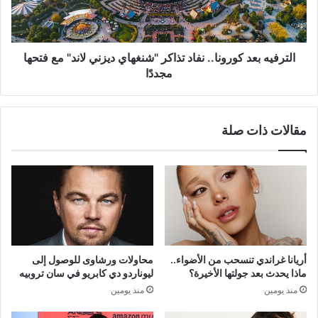
ديزني
لاند"
مع
فتحها
الترفيه بعد كورونا.. نفاد تذاكر "شنغهاي ديزني لاند" مع فتحها
مجددًا
مجددًا
مقالات ذات صلة
أريانا غراندي تنسحب من الأضواء..
محاولات ورشاوى للوصول إلى
ماذا يحدث بعد جولتها الأخيرة؟
ليوناردو دي كابريو في سان تروبيه
منذ يومين
منذ يومين