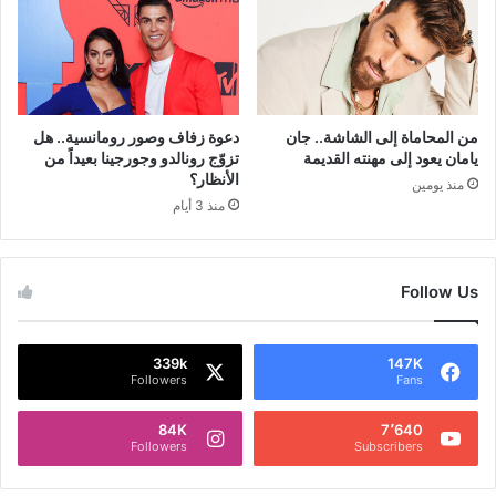
من المحاماة إلى الشاشة.. جان
دعوة زفاف وصور رومانسية.. هل
يامان يعود إلى مهنته القديمة
تزوّج رونالدو وجورجينا بعيداً من
الأنظار؟
منذ يومين
منذ 3 أيام
Follow Us
339k
147K
Followers
Fans
84K
7٬640
Followers
Subscribers