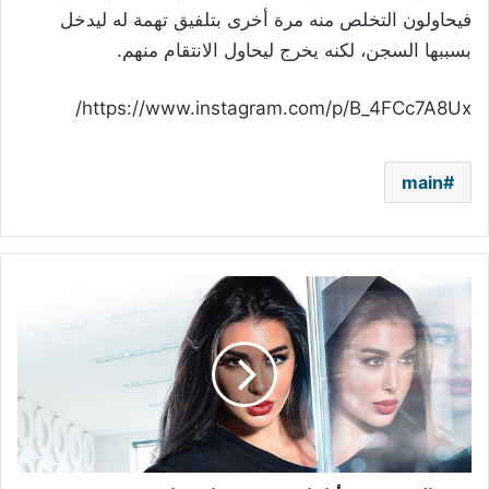
فيحاولون التخلص منه مرة أخرى بتلفيق تهمة له ليدخل
بسببها السجن، لكنه يخرج ليحاول الانتقام منهم.
https://www.instagram.com/p/B_4FCc7A8Ux/
main
بعد
السخرية
من
أدائها
في
"فرصة
ثانية"
ياسمين
صبري