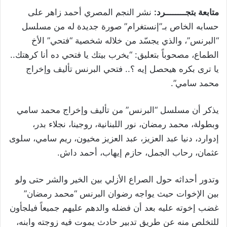
متابعة بتجــــــــرد:
نشر النجم المصري أحمد زاهر على
حسابه الخاص بـ”إنستغرام” صورة جديدة له من مسلسل
“البرنس”، والذي يجسّد من خلاله شخصية “فتحي” الأخ
الطماع، مصحوباً بتعليق: “يخرب بيتك يا فتحي ده أنا كرهتك..
يا ترى بكره هيحصل إيه ؟.. فتحي البرنس تأليف وإخراج
محمد سامي”.
يذكر أن مسلسل “البرنس” من تأليف وإخراج محمد سامي
وبطولة، محمد رمضان، نور اللبنانية، روجينا، نجلاء بدر،
إدوارد، دنيا عبد العزيز، عبد العزيز مخيون، ريم سامي، سلوى
عثمان، رحاب الجمل، حازم إيهاب، أحمد داش.
وتدور أحداثه حول الصراع الأزلي بين الخير والشر حتى ولو
بين الإخوات حيث يواجه رضوان البرنس “محمد رمضان”
غضب إخوته عليه بعد أن فضله والدهم عليهم جميعاً فيلجأون
للتخلص منه عن طريق تدبير حادث يموت فيه زوجته وابنه،