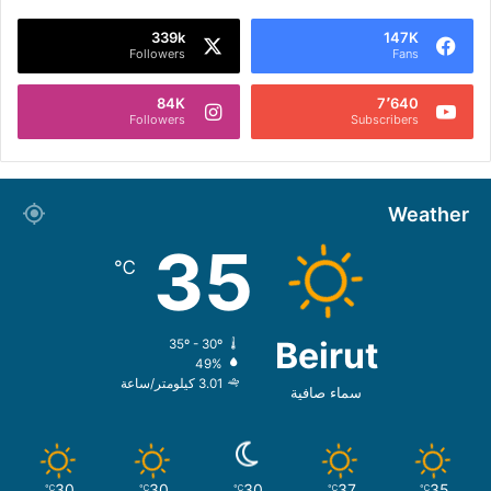
339k
147K
Followers
Fans
84K
7٬640
Followers
Subscribers
Weather
35
℃
Beirut
35º - 30º
49%
3.01 كيلومتر/ساعة
سماء صافية
30
30
30
37
35
℃
℃
℃
℃
℃