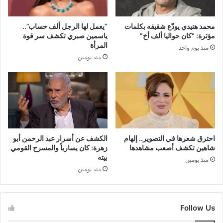
محمد هنيدي يودّع شقيقه بكلمات
“يعمل لها الرجل ألف حساب”..
مؤثرة: “كان حواليا ألف أخ”
ياسمين صبري تكشف سر قوة
المرأة
منذ يوم واحد
منذ يومين
احترق شعرها في التصوير.. إلهام
الكشف عن أسرار عبد الرحمن أبو
شاهين تكشف أصعب مشاهدها
زهرة: كان يسارياً والمسرح القومي
بيته
منذ يومين
منذ يومين
Follow Us