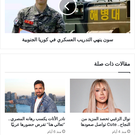
العسكري
في
كوريا
الجنوبية
سون ينهي التدريب العسكري في كوريا الجنوبية
مقالات ذات صلة
نوال الزغبي تحصد المزيد من
نادر الأتات يكسب رهانه المصري..
النجاح.. Cute تواصل صعودها
“تعالي هنا” تفرض حضورها عربيًا
منذ 4 أيام
منذ 6 أيام