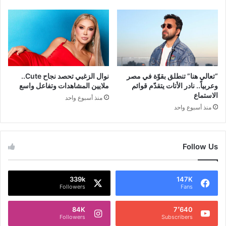
“تعالي هنا” تنطلق بقوّة في مصر
نوال الزغبي تحصد نجاح Cute..
وعربياً.. نادر الأتات يتقدّم قوائم
ملايين المشاهدات وتفاعل واسع
الاستماع
منذ أسبوع واحد
منذ أسبوع واحد
Follow Us
339k
147K
Followers
Fans
84K
7٬640
Followers
Subscribers