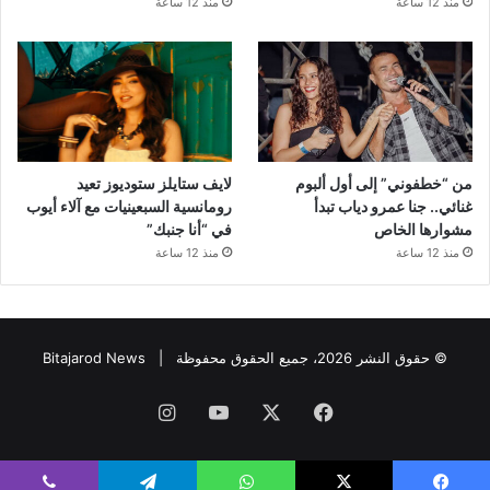
منذ 12 ساعة
منذ 12 ساعة
من “خطفوني” إلى أول ألبوم
لايف ستايلز ستوديوز تعيد
غنائي.. جنا عمرو دياب تبدأ
رومانسية السبعينيات مع آلاء أيوب
مشوارها الخاص
في “أنا جنبك”
منذ 12 ساعة
منذ 12 ساعة
© حقوق النشر 2026، جميع الحقوق محفوظة |
Bitajarod News
فيسبوك
‫X
‫YouTube
انستقرام