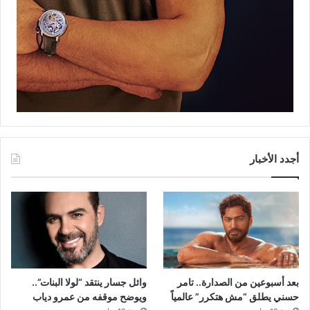
أجدد الأخبار
بعد أسبوعين من الصدارة.. تامر
وائل جسار ينتقد “لولا البنات”..
حسني يطلق “مش هتكرر” عالمياً
ويوضح موقفه من عمرو دياب