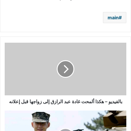
main
بالفيديو
–
هكذا
ألمحت
غادة
عبد
الرازق
إلى
زواجها
قبل
بالفيديو – هكذا ألمحت غادة عبد الرازق إلى زواجها قبل إعلانه
إعلانه
سون
ينهي
التدريب