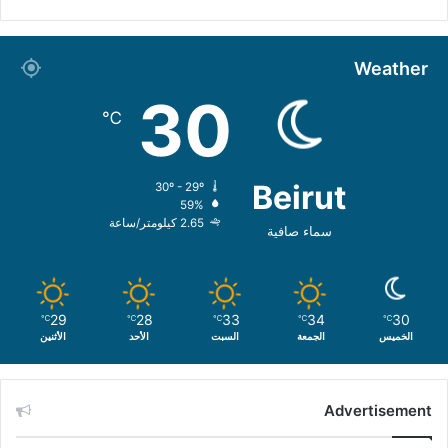
Weather
30
℃
Beirut
30º - 29º
59%
2.65 كيلومتر/ساعة
سماء صافية
29
28
33
34
30
℃
℃
℃
℃
℃
الخميس
الجمعة
السبت
الأحد
الأثنين
Advertisement