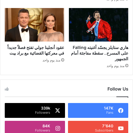
هاري ستايلز يجسّد أغنيته Falling
عقود أنجلينا جولي تفتح فصلاً جديداً
على المسرح.. سقطة مفاجئة أمام
في معركتها القضائية مع براد بيت
الجمهور
منذ يوم واحد
منذ يوم واحد
Follow Us
339k
147K
Followers
Fans
84K
7٬640
Followers
Subscribers