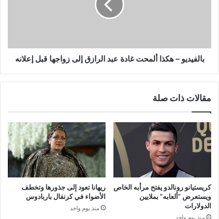
غادة
عبد
الرازق
إلى
زواجها
قبل
بالفيديو – هكذا ألمحت غادة عبد الرازق إلى زواجها قبل إعلانه
إعلانه
مقالات ذات صلة
كريستيانو رونالدو يفتح مرأبه الخاص
ريهانا تعود إلى جذورها وتخطف
ويستعرض “ألعابه” بملايين
الأضواء في كرنفال باربادوس
الدولارات
منذ يوم واحد
منذ يوم واحد