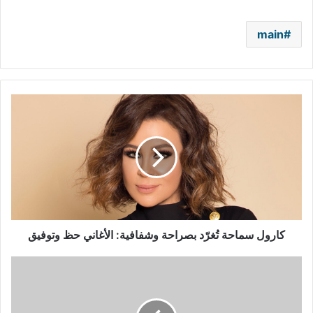
main
كارول
سماحة
تُغرّد
بصراحة
وشفافية:
الأغاني
حظ
وتوفيق
كارول سماحة تُغرّد بصراحة وشفافية: الأغاني حظ وتوفيق
بالفيديو
–
هكذا
ألمحت