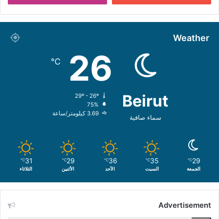
Weather
26
℃
Beirut
29º - 26º
75%
3.69 كيلومتر/ساعة
سماء صافية
31
29
36
35
29
℃
℃
℃
℃
℃
الجمعة
السبت
الأحد
الأثنين
الثلاثاء
Advertisement