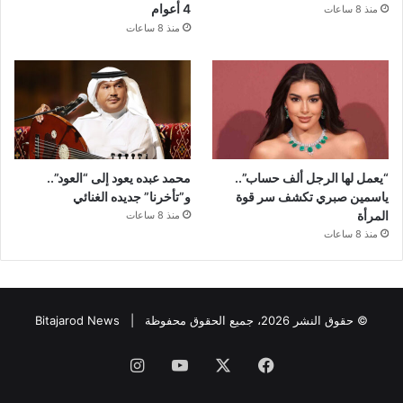
4 أعوام
منذ 8 ساعات
منذ 8 ساعات
“يعمل لها الرجل ألف حساب”..
محمد عبده يعود إلى “العود”..
ياسمين صبري تكشف سر قوة
و”تأخرنا” جديده الغنائي
المرأة
منذ 8 ساعات
منذ 8 ساعات
© حقوق النشر 2026، جميع الحقوق محفوظة |
Bitajarod News
فيسبوك
‫X
‫YouTube
انستقرام