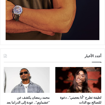
أجدد الأخبار
لطيفة تطرح “أنا بعجبني”.. دعوة
محمد رمضان يكشف عن
للتصالح مع الذات
“عشماوي”.. عودة إلى الدراما بعد