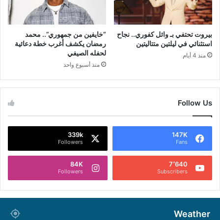
بيروت تحتفي بـ وائل كفوري.. نجاح
“خايفين من جمهوري”.. محمد
استثنائي في ليلتين متتاليتين
رمضان يكشف أغرب خطة دعائية
لحفله الصيفي
منذ 4 أيام
منذ أسبوع واحد
Follow Us
339k
147K
Followers
Fans
84K
7٬640
Followers
Subscribers
Weather