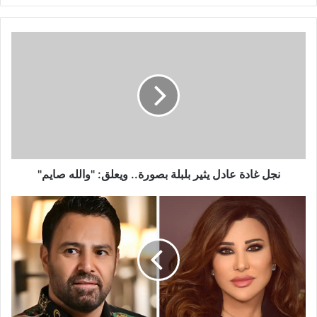
نجل
غادة
عادل
يثير
بلبلة
بصورة..
ويعلق:
"والله
صايم"
نجل غادة عادل يثير بلبلة بصورة.. ويعلق: "والله صايم"
نجوى
كرم
تهنئ
عاصي
الحلاني
على
"بعشقك"..
وهو