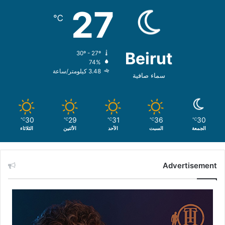
27
℃
Beirut
30º - 27º
74%
3.48 كيلومتر/ساعة
سماء صافية
30
29
31
36
30
℃
℃
℃
℃
℃
الجمعة
السبت
الأحد
الأثنين
الثلاثاء
Advertisement