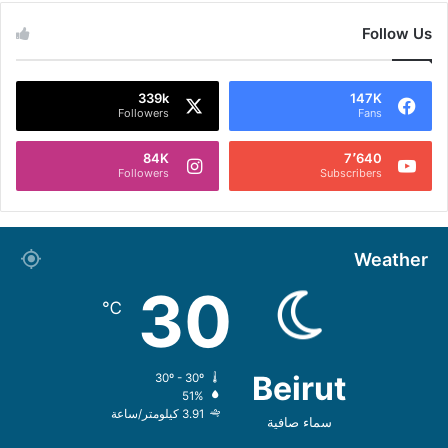
Follow Us
339k
147K
Followers
Fans
84K
7٬640
Followers
Subscribers
Weather
30
℃
Beirut
30º - 30º
51%
3.91 كيلومتر/ساعة
سماء صافية