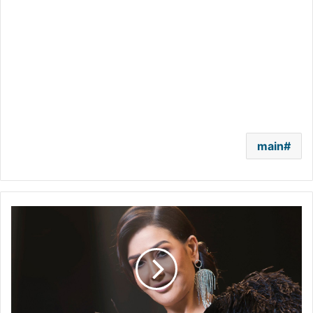
main
غادة
عبد
الرازق
تتزوج
للمرة
12
في