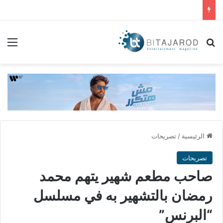
بحث عن
الق
الرئيسية
/
تصريحات
تصريحات
صاحب مطعم شهير يتهم محمد
رمضان بالتشهير به في مسلسل
“البرنس”