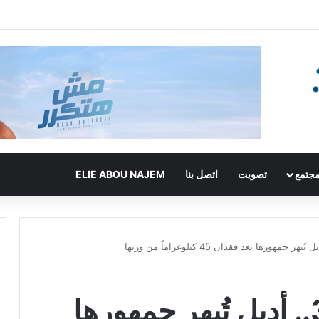
جتمع
تصويت
اتصل بنا
ELIE ABOU NAJEM
في عيد ميلادها الـ32.. أديل تُبهر جمهورها