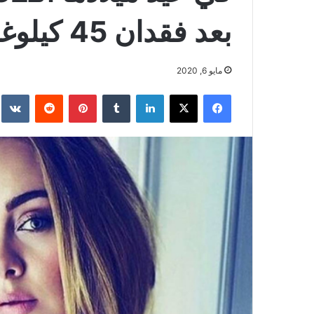
بعد فقدان 45 كيلوغراماً من وزنها
مايو 6, 2020
فيسبوك
‫X
لينكدإن
بينتيريست