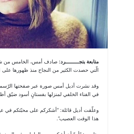
متابعة بتجـــــــــرد:
صادف أمس، الخامس من شهر أيّا
الّتي حصدت الكثير من النجاح منذ ظهورها على ال
وقد نشرت أديل أمس صورة عبر صفحتها الرّسمية
في الفناء الخلفي لمنزلها بفستانٍ أسود ضيّق أظهر جسمها بعد فق
وعلّقت أديل قائلة: “أشكركم على محبّتكم في عيد
هذا الوقت العصيب”.