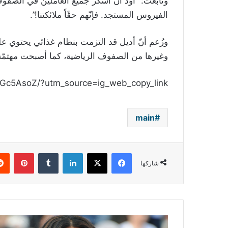
وتابعت: “أودّ أن أشكر جميع العاملين في الصفوف
الفيروس المستجد. فإنّهم حقّاً ملائكتنا!”.
وزُعم أنّ أديل قد التزمت بنظام غذائي يحتوي ع
وغيرها من الصفوف الرياضية، كما أصبحت مهتمّة 
VGc5AsoZ/?utm_source=ig_web_copy_link
main
فيسبوك
‫X
لينكدإن
بينتي
شاركها
سلمى