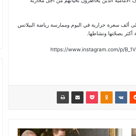
 الأمامية الّذين يخاطرون بحياتهم من أجل محاربة
لى ألف سعرة حرارية في اليوم وممارسة رياضة البيلاتس
أكثر بصحّتها ونشاطها.
https://www.instagram.com/p/B_1
ريست
Odnoklassniki
‫Pocket
مشاركة عبر البريد
طباعة
العائلة