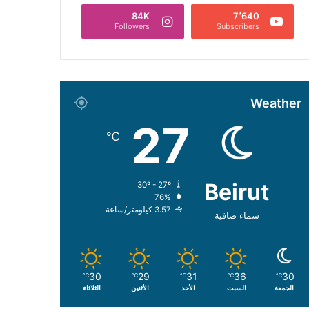
84K
7٬640
Followers
Subscribers
Weather
27
℃
Beirut
30º - 27º
76%
3.57 كيلومتر/ساعة
سماء صافية
30
29
31
36
30
℃
℃
℃
℃
℃
الجمعة
السبت
الأحد
الأثنين
الثلاثاء