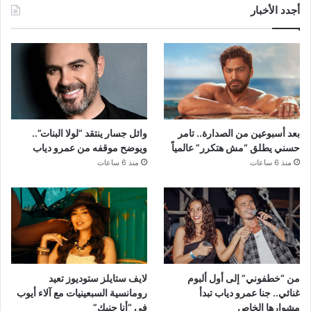
أجدد الأخبار
بعد أسبوعين من الصدارة.. تامر
وائل جسار ينتقد “لولا البنات”..
حسني يطلق “مش هتكرر” عالمياً
ويوضح موقفه من عمرو دياب
منذ 6 ساعات
منذ 6 ساعات
من “خطفوني” إلى أول ألبوم
لايف ستايلز ستوديوز تعيد
غنائي.. جنا عمرو دياب تبدأ
رومانسية السبعينيات مع آلاء أيوب
مشوارها الخاص
في “أنا جنبك”