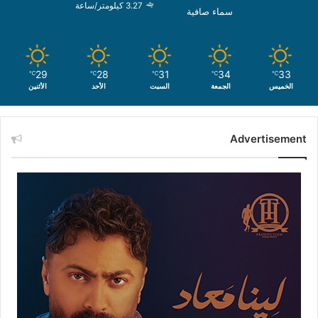
3.27 كيلومتر/ساعة
سماء صافية
29
28
31
34
33
℃
℃
℃
℃
℃
الخميس
الجمعة
السبت
الأحد
الأثنين
Advertisement