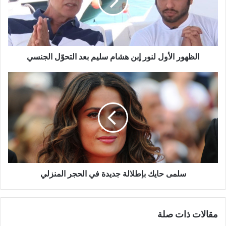
هشام
سليم
بعد
التحوّل
الجنسي
الظهور الأول لنور إبن هشام سليم بعد التحوّل الجنسي
سلمى
حايك
بإطلالة
جديدة
في
الحجر
المنزلي
سلمى حايك بإطلالة جديدة في الحجر المنزلي
مقالات ذات صلة