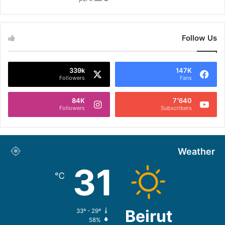
Follow Us
339k
147K
Followers
Fans
84K
7٬640
Followers
Subscribers
Weather
31
℃
Beirut
33º - 29º
58%