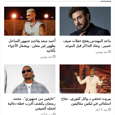
ماجد المهندس يفتتح حفلات صيف
أحمد سعد يفاجئ جمهور الساحل
عسير.. ونفاد التذاكر قبل الموعد
بظهور غير معلن.. ويشعل الأجواء
بأغانيه
منذ يومين
منذ يومين
بيروت تحتفي بـ وائل كفوري.. نجاح
“خايفين من جمهوري”.. محمد
استثنائي في ليلتين متتاليتين
رمضان يكشف أغرب خطة دعائية
لحفله الصيفي
منذ 3 أيام
منذ 6 أيام