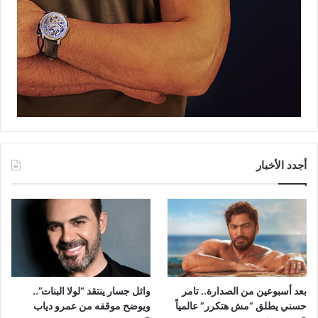
أجدد الأخبار
بعد أسبوعين من الصدارة.. تامر
وائل جسار ينتقد “لولا البنات”..
حسني يطلق “مش هتكرر” عالمياً
ويوضح موقفه من عمرو دياب