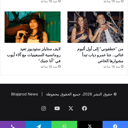
منذ 18 ساعة
منذ 18 ساعة
من “خطفوني” إلى أول ألبوم
لايف ستايلز ستوديوز تعيد
غنائي.. جنا عمرو دياب تبدأ
رومانسية السبعينيات مع آلاء أيوب
مشوارها الخاص
في “أنا جنبك”
منذ 18 ساعة
منذ 18 ساعة
© حقوق النشر 2026، جميع الحقوق محفوظة |
Bitajarod News
فيسبوك
‫X
‫YouTube
انستقرام