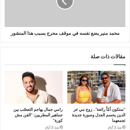
في
موقف
محرج
بسبب
هذا
المنشور
محمد منير يضع نفسه في موقف محرج بسبب هذا المنشور
مقالات ذات صلة
“ستكون أمّاً رائعة”.. زوج مي عز
رامي جمال يهاجم التعصّب بين
الدين يحسم الجدل وصورة جديدة
جماهير المطربين: “الفن مش
تجمعهما
كورة”
منذ 3 أيام
منذ 3 أيام