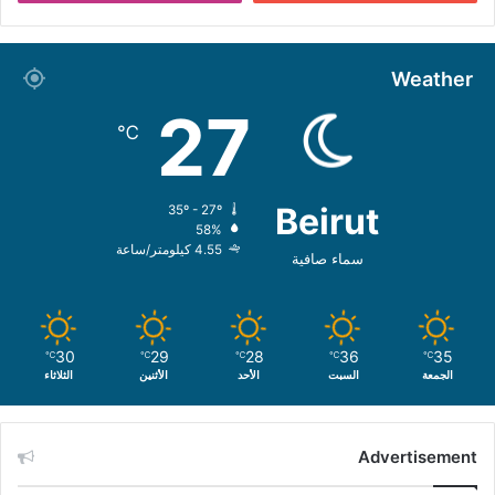
Weather
27
℃
Beirut
35º - 27º
58%
4.55 كيلومتر/ساعة
سماء صافية
30
29
28
36
35
℃
℃
℃
℃
℃
الجمعة
السبت
الأحد
الأثنين
الثلاثاء
Advertisement