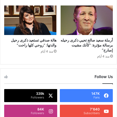
أرملة سعيد صالح تحيي ذكرى رحيله
هالة صدقي تستعيد ذكرى رحيل
برسالة مؤثرة: “كأنك مشيت
والدتها: “روحي كلها راحت”
إمبارح”
منذ 4 أيام
منذ 4 أيام
Follow Us
339k
147K
Followers
Fans
84K
7٬640
Followers
Subscribers