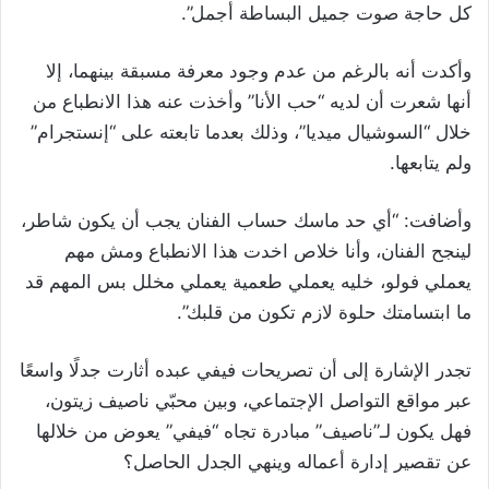
كل حاجة صوت جميل البساطة أجمل”.
وأكدت أنه بالرغم من عدم وجود معرفة مسبقة بينهما، إلا
أنها شعرت أن لديه “حب الأنا” وأخذت عنه هذا الانطباع من
خلال “السوشيال ميديا”، وذلك بعدما تابعته على “إنستجرام”
ولم يتابعها.
وأضافت: “أي حد ماسك حساب الفنان يجب أن يكون شاطر،
لينجح الفنان، وأنا خلاص اخدت هذا الانطباع ومش مهم
يعملي فولو، خليه يعملي طعمية يعملي مخلل بس المهم قد
ما ابتسامتك حلوة لازم تكون من قلبك”.
تجدر الإشارة إلى أن تصريحات فيفي عبده أثارت جدلًا واسعًا
عبر مواقع التواصل الإجتماعي، وبين محبّي ناصيف زيتون،
فهل يكون لـ”ناصيف” مبادرة تجاه “فيفي” يعوض من خلالها
عن تقصير إدارة أعماله وينهي الجدل الحاصل؟