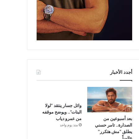
أجدد الأخبار
وائل جسار ينتقد “لولا
البنات”.. ويوضح موقفه
بعد أسبوعين من
من عمرو دياب
الصدارة.. تامر حسني
منذ يوم واحد
يطلق “مش هتكرر”
عالمياً