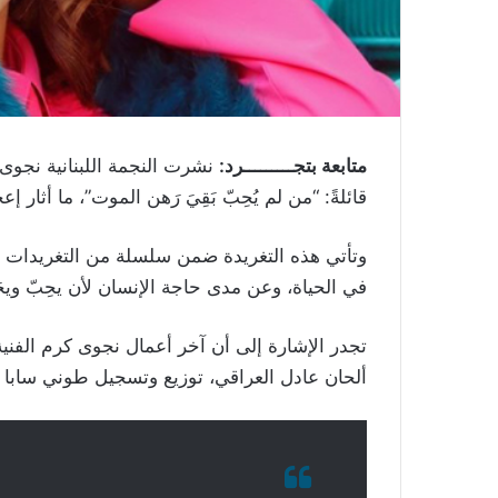
متابعة بتجـــــــــرد:
نشرت النجمة اللبنانية نجوى 
قائلةً: “من لم يُحِبّ بَقِيَ رَهن الموت”، ما أثار إع
وتأتي هذه التغريدة ضمن سلسلة من التغريدات ال
في الحياة، وعن مدى حاجة الإنسان لأن يحِبّ ويحَ
تجدر الإشارة إلى أن آخر أعمال نجوى كرم الفن
ألحان عادل العراقي، توزيع وتسجيل طوني سابا 