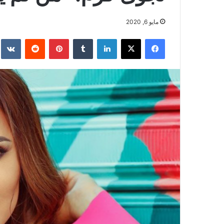
مايو 6, 2020
فيسبوك
‫X
لينكدإن
بينتيريست