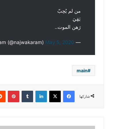
من لم يُحِبّ
بَقِيَ
رَهن الموت..
May 5, 2020
— Najwa Karam (@najwakaram)
main
فيسبوك
‫X
لينكدإن
بينتي
شاركها
راغب