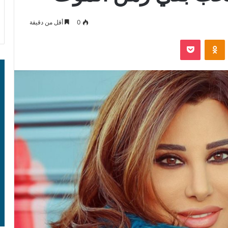
0
أقل من دقيقة
‫Pocket
Odnoklassniki