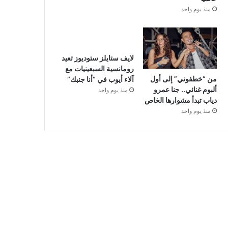
منذ يوم واحد
لايف ستايلز ستوديوز تعيد
رومانسية السبعينيات مع
من “خطفوني” إلى أول
آلاء أيوب في “أنا جنبك”
ألبوم غنائي.. جنا عمرو
منذ يوم واحد
دياب تبدأ مشوارها الخاص
منذ يوم واحد