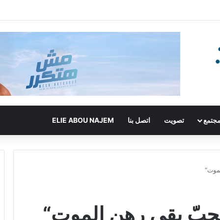
جتمع
تصويت
اتصل بنا
ELIE ABOU NAJEM
موت“
حبّ بقي رهن الموت“