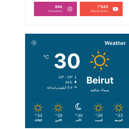
84K
7٬640
Followers
Subscribers
Weather
30
℃
Beirut
33º - 29º
64%
6.4 كيلومتر/ساعة
سماء صافية
30
29
30
36
33
℃
℃
℃
℃
℃
الجمعة
السبت
الأحد
الأثنين
الثلاثاء