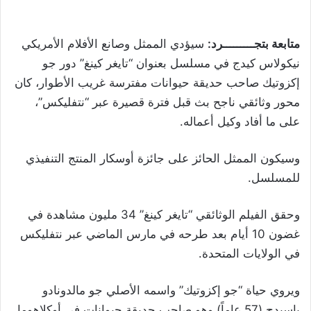
متابعة بتجـــــــــرد:
سيؤدي الممثل وصانع الأفلام الأمريكي
نيكولاس كيدج في مسلسل بعنوان “تايغر كينغ” دور جو
إكزوتيك صاحب حديقة حيوانات مفترسة غريب الأطوار، كان
محور وثائقي ناجح بث قبل فترة قصيرة عبر “نتفليكس”،
على ما أفاد وكيل أعماله.
وسيكون الممثل الحائز على جائزة أوسكار المنتج التنفيذي
للمسلسل.
وحقق الفيلم الوثائقي “تايغر كينغ” 34 مليون مشاهدة في
غضون 10 أيام بعد طرحه في مارس الماضي عبر نتفليكس
في الولايات المتحدة.
ويروي حياة “جو إكزوتيك” واسمه الأصلي جو مالدونادو
باسيدج (57 عاماً) وهو صاحب حديقة حيوانات في أوكلاهوما