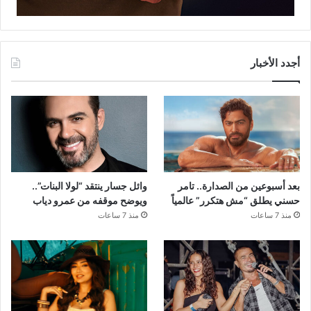
أجدد الأخبار
بعد أسبوعين من الصدارة.. تامر
وائل جسار ينتقد “لولا البنات”..
حسني يطلق “مش هتكرر” عالمياً
ويوضح موقفه من عمرو دياب
منذ 7 ساعات
منذ 7 ساعات