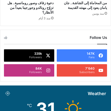
من المحاماة إلى الشاشة.. جان
دعوة زفاف وصور رومانسية.. هل
يامان يعود إلى مهنته القديمة
تزوّج رونالدو وجورجينا بعيداً من
الأنظار؟
منذ يومين
منذ 3 أيام
Follow Us
339k
147K
Followers
Fans
84K
7٬640
Followers
Subscribers
Weather
31
℃