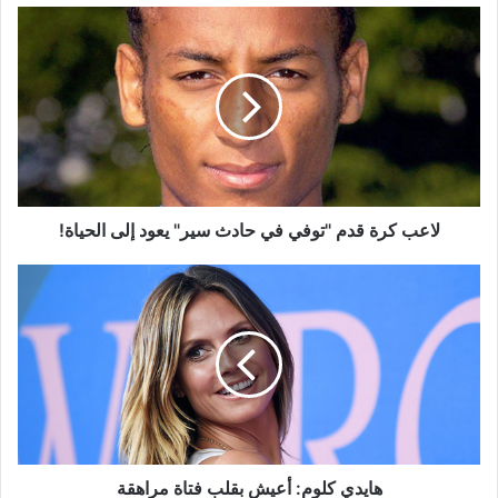
لاعب
كرة
قدم
"توفي
في
حادث
سير"
يعود
إلى
الحياة!
لاعب كرة قدم "توفي في حادث سير" يعود إلى الحياة!
هايدي
كلوم:
أعيش
بقلب
فتاة
مراهقة
هايدي كلوم: أعيش بقلب فتاة مراهقة