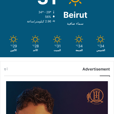
Beirut
34º - 29º
56%
2.96 كيلومتر/ساعة
سماء صافية
29
28
31
34
34
℃
℃
℃
℃
℃
الخميس
الجمعة
السبت
الأحد
الأثنين
Advertisement