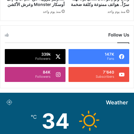
سرّاً.. هواتف ممنوعة وكلفة ضخمة
أوسكار Monster وعرش الأكشن
منذ يوم واحد
منذ يوم واحد
Follow Us
339k
147K
Followers
Fans
84K
7٬640
Followers
Subscribers
Weather
34
℃