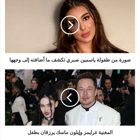
من
طفولة
ياسمين
صبري
تكشف
ما
أضافته
إلى
وجهها
صورة من طفولة ياسمين صبري تكشف ما أضافته إلى وجهها
المغنية
غرايمز
وإيلون
ماسك
يرزقان
بطفل
المغنية غرايمز وإيلون ماسك يرزقان بطفل