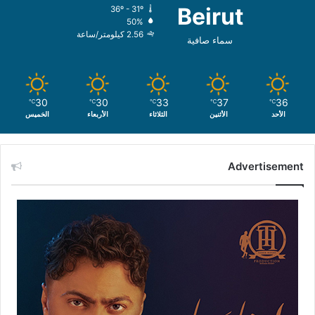
Beirut
36º - 31º
50%
2.56 كيلومتر/ساعة
سماء صافية
30
30
33
37
36
℃
℃
℃
℃
℃
الأحد
الأثنين
الثلاثاء
الأربعاء
الخميس
Advertisement