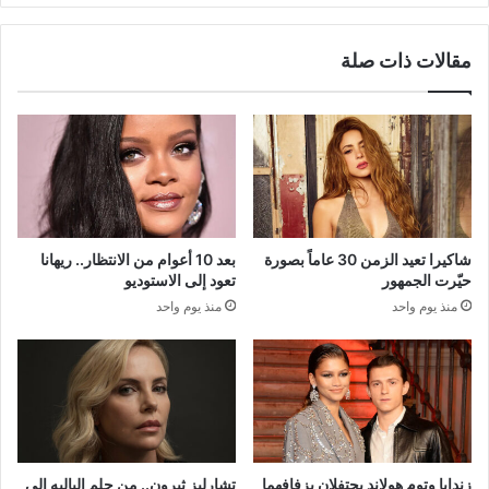
مقالات ذات صلة
شاكيرا تعيد الزمن 30 عاماً بصورة
بعد 10 أعوام من الانتظار.. ريهانا
حيّرت الجمهور
تعود إلى الاستوديو
منذ يوم واحد
منذ يوم واحد
زندايا وتوم هولاند يحتفلان بزفافهما
تشارليز ثيرون.. من حلم الباليه إلى