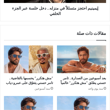
الجزء
الخلفي
إيمينيم احتجز متسللاً في منزله.. دخل خلسة عبر الجزء
الخلفي
مقالات ذات صلة
بعد أسبوعين من الصدارة.. تامر
“مش هتكرر” يحسمها بالقاضية..
حسني يطلق “مش هتكرر” عالمياً
تامر حسني يتفوّق على عمرو دياب
منذ يوم واحد
منذ أسبوعين