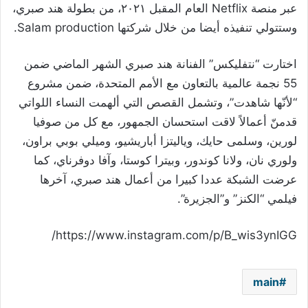
عبر منصة Netflix العام المقبل ٢٠٢١، من بطولة هند صبري،
وستتولي تنفيذه أيضا من خلال شركتها Salam production.
اختارت “نتفليكس” الفنانة هند صبري الشهر الماضي ضمن
55 نجمة عالمية بالتعاون مع الأمم المتحدة، ضمن مشروع
“لأنّها شاهدت”، وتشمل القصص التي ألهمت النساء اللواتي
قدمنّ أعمالاً لاقت استحسان الجمهور، مع كل من صوفيا
لورين، وسلمى حايك، وياليتزا أباريشيو، وميلي بوبي براون،
ولوري نان، ولانا كوندور، وبيترا كوستا، وآفا دوفرناي، كما
عرضت الشبكة عددا كبيرا من أعمال هند صبري، آخرها
فيلمي “الكنز” و”الجزيرة”.
https://www.instagram.com/p/B_wis3ynIGG/
main