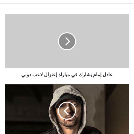
عادل
إمام
يشارك
في
مباراة
إعتزال
لاعب
دولي
عادل إمام يشارك في مباراة إعتزال لاعب دولي
إيمينيم
احتجز
متسللاً
في
منزله..
دخل
خلسة
عبر