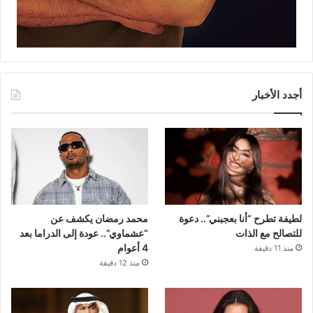
أجدد الأخبار
لطيفة تطرح “أنا بعجبني”.. دعوة
محمد رمضان يكشف عن
للتصالح مع الذات
“عشماوي”.. عودة إلى الدراما بعد
4 أعوام
منذ 11 دقيقة
منذ 12 دقيقة