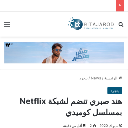
بحث عن
الق
الرئيسية
/
News
/
بتجرد
بتجرد
هند صبري تنضم لشبكة Netflix
بمسلسل كوميدي
مايو 4, 2020
2
أقل من دقيقة