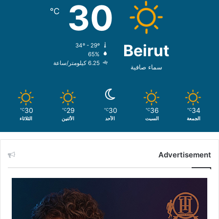
30
℃
Beirut
34º - 29º
65%
6.25 كيلومتر/ساعة
سماء صافية
30
29
30
36
34
℃
℃
℃
℃
℃
الجمعة
السبت
الأحد
الأثنين
الثلاثاء
Advertisement