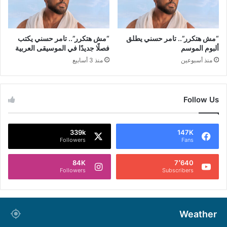
“مش هتكرر”.. تامر حسني يطلق
“مش هتكرر”.. تامر حسني يكتب
ألبوم الموسم
فصلًا جديدًا في الموسيقى العربية
منذ أسبوعين
منذ 3 أسابيع
Follow Us
339k
147K
Followers
Fans
84K
7٬640
Followers
Subscribers
Weather