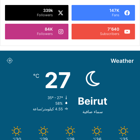
339k
147K
Followers
Fans
84K
7٬640
Followers
Subscribers
Weather
27
℃
Beirut
35º - 27º
58%
4.55 كيلومتر/ساعة
سماء صافية
30
29
28
36
35
℃
℃
℃
℃
℃