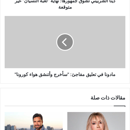
دينا الشربيني تشوق جمهورها: نهاية "لعبة النسيان" غير
متوقعة
مادونا
في
تعليق
مفاجئ:
"سأخرج
وأتنشق
هواء
كورونا"
مادونا في تعليق مفاجئ: "سأخرج وأتنشق هواء كورونا"
مقالات ذات صلة