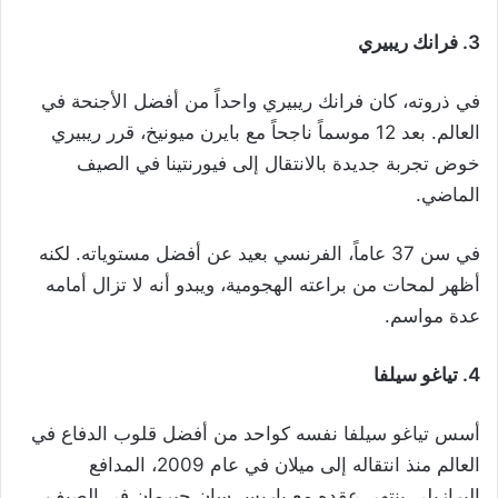
3. فرانك ريبيري
في ذروته، كان فرانك ريبيري واحداً من أفضل الأجنحة في
العالم. بعد 12 موسماً ناجحاً مع بايرن ميونيخ، قرر ريبيري
خوض تجربة جديدة بالانتقال إلى فيورنتينا في الصيف
الماضي.
في سن 37 عاماً، الفرنسي بعيد عن أفضل مستوياته. لكنه
أظهر لمحات من براعته الهجومية، ويبدو أنه لا تزال أمامه
عدة مواسم.
4. تياغو سيلفا
أسس تياغو سيلفا نفسه كواحد من أفضل قلوب الدفاع في
العالم منذ انتقاله إلى ميلان في عام 2009، المدافع
البرازيلي ينتهي عقده مع باريس سان جيرمان في الصيف