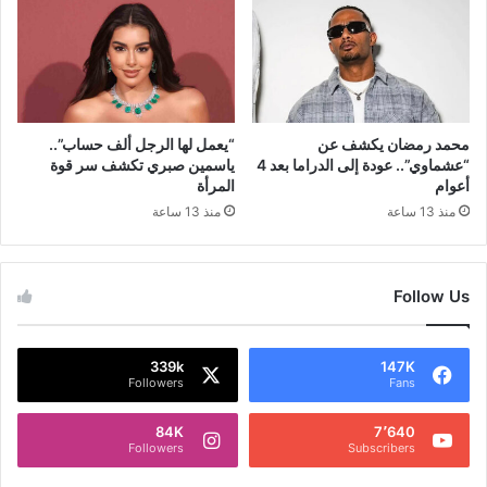
محمد رمضان يكشف عن
“يعمل لها الرجل ألف حساب”..
“عشماوي”.. عودة إلى الدراما بعد 4
ياسمين صبري تكشف سر قوة
أعوام
المرأة
منذ 13 ساعة
منذ 13 ساعة
Follow Us
339k
147K
Followers
Fans
84K
7٬640
Followers
Subscribers