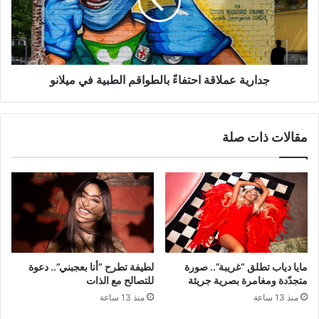
الطبية
في
ميلانو
جدارية عملاقة احتفاءً بالطواقم الطبية في ميلانو
مقالات ذات صلة
مايا دياب تطلق “غريبة”.. صورة
لطيفة تطرح “أنا بعجبني”.. دعوة
متجدّدة ومغامرة بصرية جريئة
للتصالح مع الذات
منذ 13 ساعة
منذ 13 ساعة