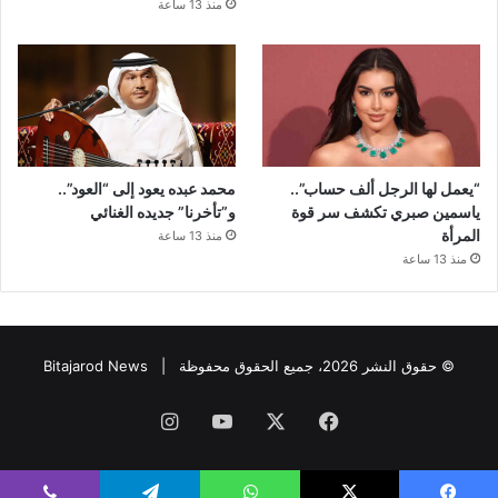
منذ 13 ساعة
“يعمل لها الرجل ألف حساب”..
محمد عبده يعود إلى “العود”..
ياسمين صبري تكشف سر قوة
و”تأخرنا” جديده الغنائي
المرأة
منذ 13 ساعة
منذ 13 ساعة
© حقوق النشر 2026، جميع الحقوق محفوظة |
Bitajarod News
فيسبوك
‫X
‫YouTube
انستقرام