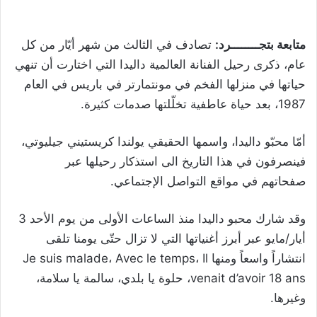
متابعة بتجــــــــرد:
تصادف في الثالث من شهر أيّار من كل
عام، ذكرى رحيل الفنانة العالمية داليدا التي اختارت أن تنهي
حياتها في منزلها الفخم في مونتمارتر في باريس في العام
1987، بعد حياة عاطفية تخلّلتها صدمات كثيرة.
أمّا محبّو داليدا، واسمها الحقيقي يولندا كريستيني جيليوتي،
فينصرفون في هذا التاريخ الى استذكار رحيلها عبر
صفحاتهم في مواقع التواصل الإجتماعي.
وقد شارك محبو داليدا منذ الساعات الأولى من يوم الأحد 3
أيار/مايو عبر أبرز أغنياتها التي لا تزال حتّى يومنا تلقى
انتشاراً واسعاً ومنها Je suis malade، Avec le temps، Il
venait d’avoir 18 ans، حلوة يا بلدي، سالمة يا سلامة،
وغيرها.