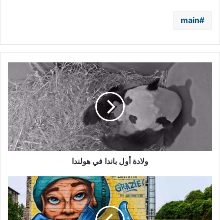
main
ولادة
أول
باندا
في
هولندا
ولادة أول باندا في هولندا
جدارية
عملاقة
احتفاءً
بالطواقم