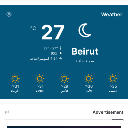
Weather
27
℃
Beirut
27º - 27º
65%
4.64 كيلومتر/ساعة
سماء صافية
31
31
29
36
35
℃
℃
℃
℃
℃
السبت
الأحد
الأثنين
الثلاثاء
الأربعاء
Advertisement