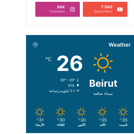
84K
7٬640
Followers
Subscribers
Weather
26
℃
Beirut
35º - 26º
61%
5.1 كيلومتر/ساعة
سماء صافية
31
30
30
35
35
℃
℃
℃
℃
℃
السبت
الأحد
الأثنين
الثلاثاء
الأربعاء