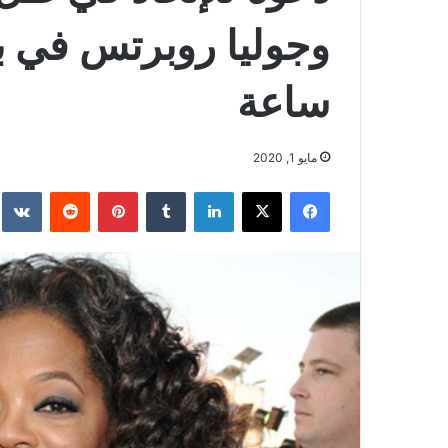
ساعة
مايو 1, 2020
فيسبوك
‫X
لينكدإن
بينتيريست