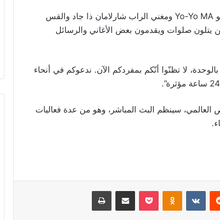
وفي هذا الإطار، قال المنظمون إنّ عازف التشيلو Yo-Yo MA ومغني الراب شارلامان ذا جاد والقس
ذين يتلون صلوات ويقدمون بعض الأغاني والرسائل
وحدة، لا تظنّوا أنّكم بمفردكم الآن. ندعوكم في أنحاء
خاص العالمي، سينظم البث المباشر، وهو من عدة فعاليات
ء.
ريست
Odnoklassniki
‫Pocket
مشاركة عبر البريد
طباعة