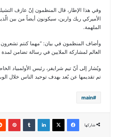
الأميركي ريك وارين، سيكونون أيضاً من بين الّ
الملهمة.
وأضاف المنظمون في بيان: “مهما كنتم تشعرون بال
العالم لمشاركة الملايين في رسالة تضامن لمدة 24 ساعة مؤثرة”.
ويُشار إلى أنّ تيم شرايفر، رئيس الأولمبياد ال
تم تقديمها عن بُعد بهدف توحيد الناس خلال الوبا
main
فيسبوك
‫X
لينكدإن
بينتي
شاركها