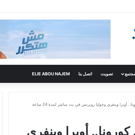
جتمع
تصويت
اتصل بنا
ELIE ABOU NAJEM
.. أوبرا وينفري وجوليا روبرتس في بث مباشر لمدة 24 ساعة
كورونا.. أوبرا وينفري