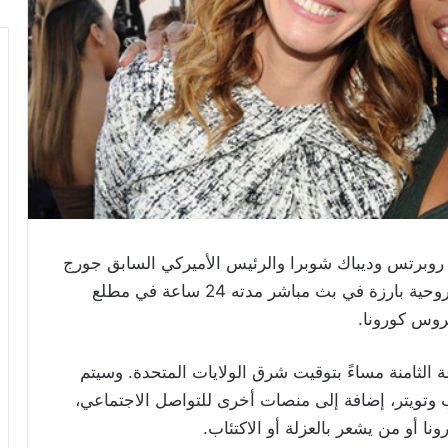
 روبرتس وديباك شوبرا والرئيس الأميركي السابق جورج
دابليو. بوش، من بين نحو 200 شخصية ثقافية وروحية بارزة في بث مباشر مدته 24 ساعة في مطلع
يروس كورونا.
ة الثامنة مساءً بتوقيت شرق الولايات المتحدة. وسيتم
وتويتر، إضافة إلى منصات أخرى للتواصل الاجتماعي،
أو من يشعر بالعزلة أو الاكتئاب.