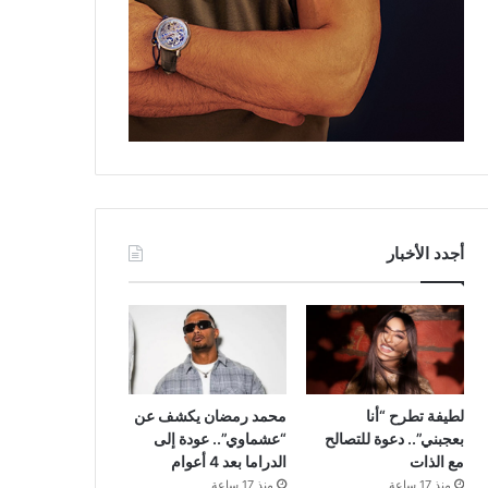
أجدد الأخبار
لطيفة تطرح “أنا
محمد رمضان يكشف عن
بعجبني”.. دعوة للتصالح
“عشماوي”.. عودة إلى
مع الذات
الدراما بعد 4 أعوام
منذ 17 ساعة
منذ 17 ساعة