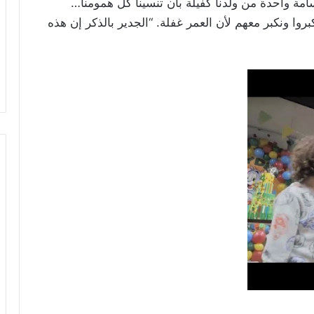
امة واحدة من ولدنا كفيلة بأن تنسينا كل همومنا…
روا ونكبر معهم لأن العمر غفلة. “الجدير بالذكر إن هذه