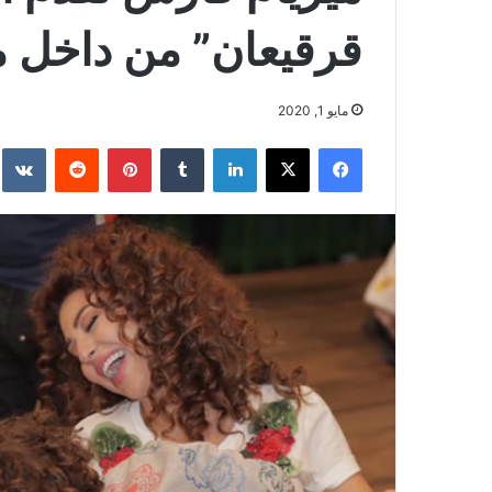
قرقيعان” من داخل م
مايو 1, 2020
فيسبوك
‫X
لينكدإن
بينتيريست