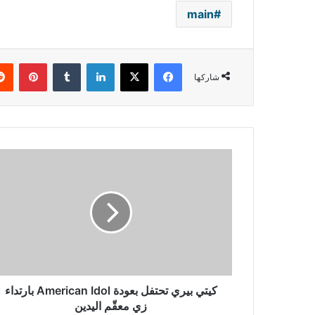
main
فيسبوك
‫X
لينكدإن
بينتي
شاركها
كيتي
بيري
تحتفل
بعودة
American
Idol
بارتداء
زي
معقّم
اليدين
كيتي بيري تحتفل بعودة American Idol بارتداء
زي معقّم اليدين