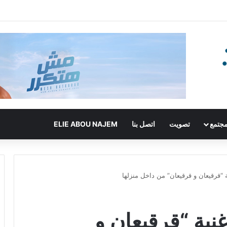
جتمع
تصويت
اتصل بنا
ELIE ABOU NAJEM
 “قرقيعان و قرقيعان” من داخل منزلها
نية “قرقيعان و