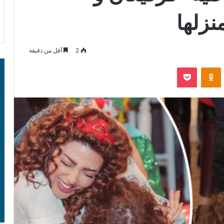
نزلها
2
أقل من دقيقة
‫Pocket
Odnoklassniki