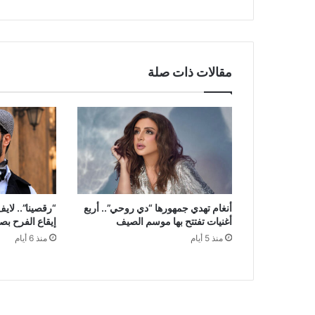
مقالات ذات صلة
أنغام تهدي جمهورها “دي روحي”.. أربع
“رقصينا”.. لاي
أغنيات تفتتح بها موسم الصيف
إيقاع الفرح ب
منذ 5 أيام
منذ 6 أيام