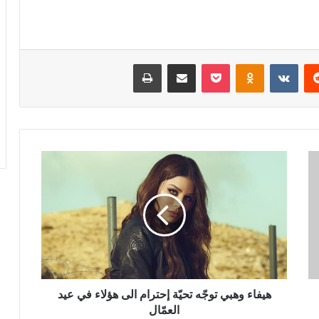
ريست
Odnoklassniki
‫Pocket
مشاركة عبر البريد
طباعة
هيفاء
وهبي
توجّه
تحيّة
إحترام
الى
هؤلاء
في
عيد
العمّال
هيفاء وهبي توجّه تحيّة إحترام الى هؤلاء في عيد
العمّال