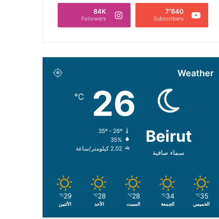
84K
7٬640
Followers
Subscribers
Weather
26
℃
Beirut
35º - 26º
35%
2.02 كيلومتر/ساعة
سماء صافية
29
28
28
34
35
℃
℃
℃
℃
℃
الخميس
الجمعة
السبت
الأحد
الأثنين