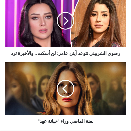
الشربيني
تتوعد
آيتن
عامر:
لن
أسكت..
والأخيرة
ترد
رضوى الشربيني تتوعد آيتن عامر: لن أسكت.. والأخيرة ترد
لعنة
الماضي
وراء
"خيانة
عهد"
لعنة الماضي وراء "خيانة عهد"