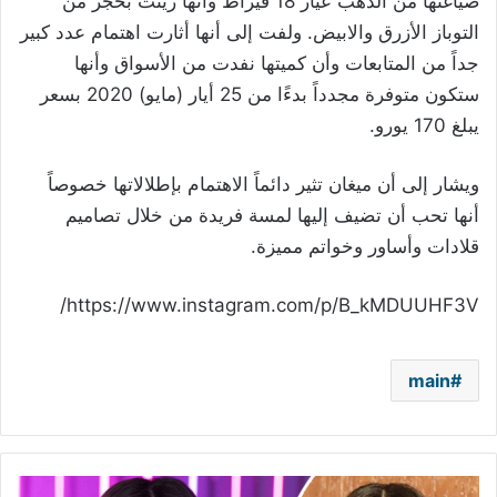
صياغتها من الذهب عيار 18 قيراط وأنها زينت بحجر من
التوباز الأزرق والابيض. ولفت إلى أنها أثارت اهتمام عدد كبير
جداً من المتابعات وأن كميتها نفدت من الأسواق وأنها
ستكون متوفرة مجدداً بدءًا من 25 أيار (مايو) 2020 بسعر
يبلغ 170 يورو.
ويشار إلى أن ميغان تثير دائماً الاهتمام بإطلالاتها خصوصاً
أنها تحب أن تضيف إليها لمسة فريدة من خلال تصاميم
قلادات وأساور وخواتم مميزة.
https://www.instagram.com/p/B_kMDUUHF3V/
main
رضوى