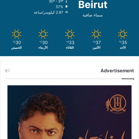
Beirut
35º - 31º
57%
2.87 كيلومتر/ساعة
سماء صافية
30
30
33
37
35
℃
℃
℃
℃
℃
الأحد
الأثنين
الثلاثاء
الأربعاء
الخميس
Advertisement