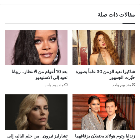
مقالات ذات صلة
شاكيرا تعيد الزمن 30 عاماً بصورة
بعد 10 أعوام من الانتظار.. ريهانا
حيّرت الجمهور
تعود إلى الاستوديو
منذ يوم واحد
منذ يوم واحد
زندايا وتوم هولاند يحتفلان بزفافهما
تشارليز ثيرون.. من حلم الباليه إلى