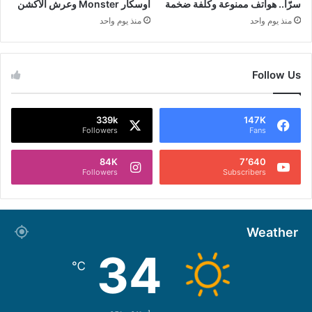
سرّاً.. هواتف ممنوعة وكلفة ضخمة
أوسكار Monster وعرش الأكشن
منذ يوم واحد
منذ يوم واحد
Follow Us
339k
147K
Followers
Fans
84K
7٬640
Followers
Subscribers
Weather
34
℃