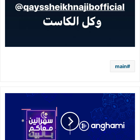
main
عيش
رمضان
مع
أنغامي