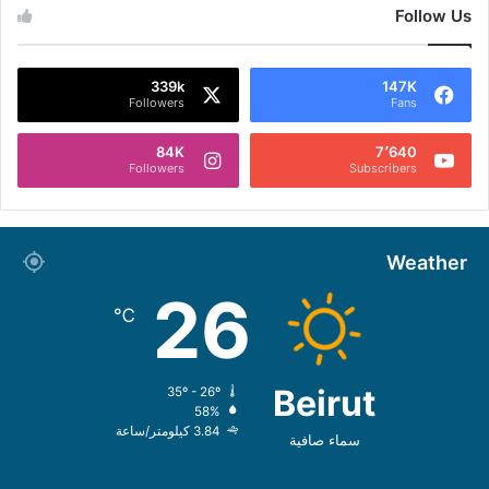
Follow Us
339k
147K
Followers
Fans
84K
7٬640
Followers
Subscribers
Weather
26
℃
Beirut
35º - 26º
58%
3.84 كيلومتر/ساعة
سماء صافية