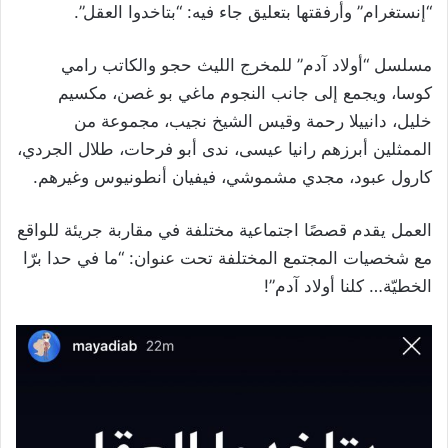
“إنستغرام” وأرفقتها بتعليق جاء فيه: “بتاخدوا العقل”.
مسلسل “أولاد آدم” للمخرج الليث حجو والكاتب رامي
كوسا، ويجمع إلى جانب النجوم ماغي بو غصن، مكسيم
خليل، دانييلا رحمة وقيس الشيخ نجيب، مجموعة من
الممثلين أبرزهم رانيا عيسى، ندى أبو فرحات، طلال الجردي،
كارول عبود، مجدي مشموشي، فيفيان أنطونيوس وغيرهم.
العمل يقدم قصصًا اجتماعية مختلفة في مقاربة جريئة للواقع
مع شخصيات المجتمع المختلفة تحت عنوان: “ما في حدا برّا
الخطيّة… كلنا أولاد آدم”!