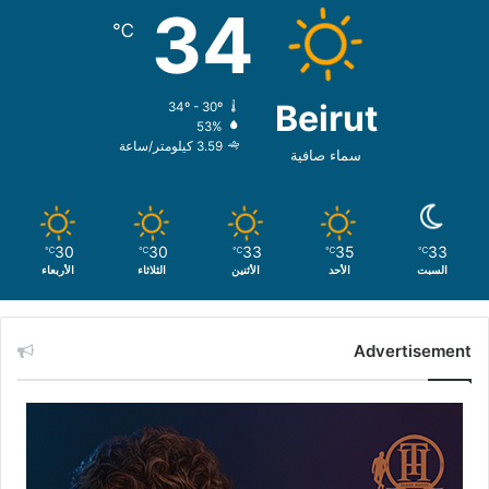
34
℃
Beirut
34º - 30º
53%
3.59 كيلومتر/ساعة
سماء صافية
30
30
33
35
33
℃
℃
℃
℃
℃
السبت
الأحد
الأثنين
الثلاثاء
الأربعاء
Advertisement