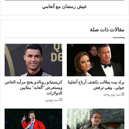
عيش رمضان مع أنغامي
مقالات ذات صلة
براد بيت يطالب بكشف أرباح أنجلينا
كريستيانو رونالدو يفتح مرأبه الخاص
جولي.. وهي ترفض
ويستعرض “ألعابه” بملايين
الدولارات
منذ يوم واحد
منذ يومين