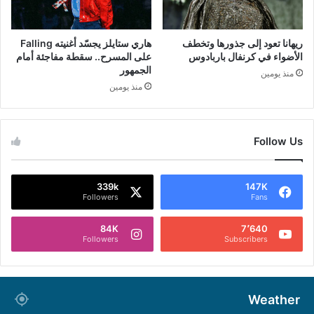
ريهانا تعود إلى جذورها وتخطف
هاري ستايلز يجسّد أغنيته Falling
الأضواء في كرنفال باربادوس
على المسرح.. سقطة مفاجئة أمام
الجمهور
منذ يومين
منذ يومين
Follow Us
339k
147K
Followers
Fans
84K
7٬640
Followers
Subscribers
Weather