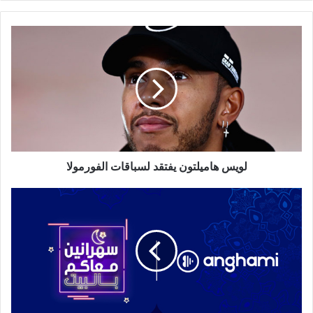
لويس
هاميلتون
يفتقد
لسباقات
الفورمولا
لويس هاميلتون يفتقد لسباقات الفورمولا
عيش
رمضان
مع
أنغامي