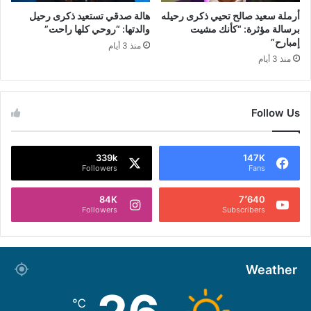
أرملة سعيد صالح تحيي ذكرى رحيله
هالة صدقي تستعيد ذكرى رحيل
برسالة مؤثرة: “كأنك مشيت
والدتها: “روحي كلها راحت”
إمبارح”
منذ 3 أيام
منذ 3 أيام
Follow Us
339k
147K
Followers
Fans
84K
7٬640
Followers
Subscribers
Weather
℃