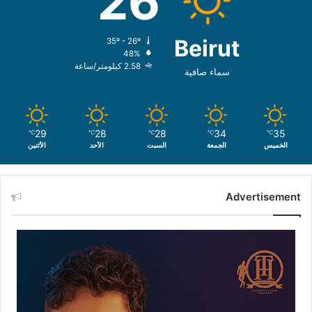
26
Beirut
35º - 26º
48%
2.58 كيلومتر/ساعة
سماء صافية
29
28
28
34
35
℃
℃
℃
℃
℃
الخميس
الجمعة
السبت
الأحد
الأثنين
Advertisement