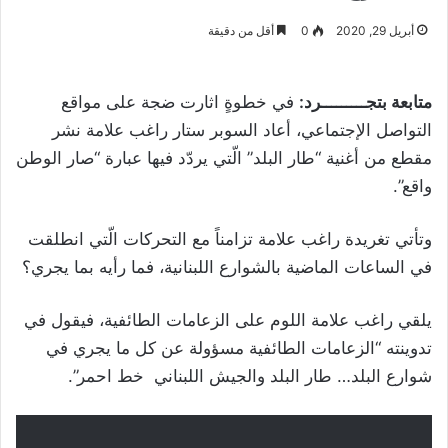
أبريل 29, 2020
0
أقل من دقيقة
متابعة بتجـــــــــرد:
في خطوةٍ اثارت ضجة على مواقع
التواصل الإجتماعي، أعاد السوبر ستار راغب علامة نشر
مقطع من أغنية “طار البلد” الّتي يردّد فيها عبارة “صار الوطن
واقع”.
وتأتي تغريدة راغب علامة تزامناً مع التحركات الّتي انطلقت
في الساعات الماضية بالشوارع اللبنانية، فما رأيه بما يجري؟
يلقي راغب علامة اللوم على الزعامات الطائفية، فيقول في
تدوينته “الزعامات الطائفية مسؤولة عن كل ما يجري في
شوارع البلد… طار البلد والجيش اللبناني خط احمر”.