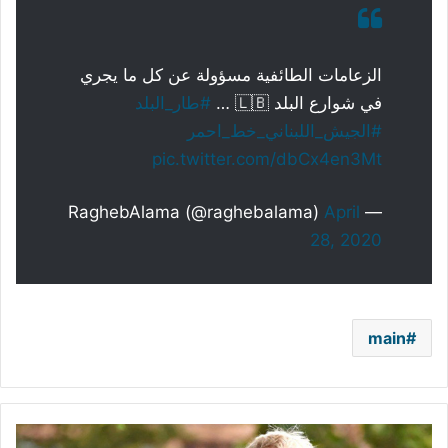
الزعامات الطائفية مسؤولة عن كل ما يجري
في شوارع البلد 🇱🇧 …
#طار_البلد
#الجيش_اللبناني_خط_احمر
pic.twitter.com/dbCx4en3Mt
April
— RaghebAlama (@raghebalama)
28, 2020
main
خطيبة