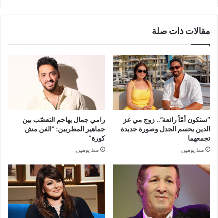
مقالات ذات صلة
“ستكون أمّاً رائعة”.. زوج مي عز
رامي جمال يهاجم التعصّب بين
الدين يحسم الجدل وصورة جديدة
جماهير المطربين: “الفن مش
تجمعهما
كورة”
منذ يومين
منذ يومين