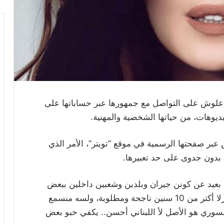
علوش على التواصل مع جمهورها عبر حساباتها على
ديوهات، من حياتها الشخصية والمهنية.
عبر صفحتها الرسمية في موقع “تويتر”، الأمر الذي
 بدون جدوى على حد تعبيرها.
ين بعيد عن كونن جيران وبلدين وشعبين داخلين ببعض
للعضم.. والأعمال السورية اللبنانية المشتركة صرلا أكتر من 10 سنين ناجحة ومطلوبة، ولسه منسمع
السوري هو الأصل لأ اللبناني أحسن.. يكفي حبو بعض