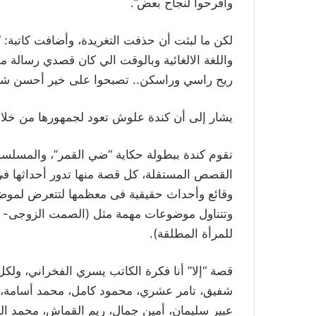
وافرحوا لنجاح بعض”.
لكن ما لبثت أن حذفت التغريدة، وأضافت كاتبة: 
واللغة الالغائية وبالوقت الي كان قصدي رسالة 
ريح راسي وراسكن.. تصبحوا على خير أحسن شي
يشار إلى أن كندة علوش تعود لجمهورها من خلال
وقائع وأحداث حقيقية فى معظمها لتتعرض لموضو
وتتناول موضوعات مهمة مثل (الصمت الزوجى- طم
للمرأة المطلقة‎).
قصة “إلا” أنا فكرة الكاتب يسري الفخراني، ول
شفيق، تامر عشري، محمود ‏كامل، محمد أسامة، 
عبير سليمان، أمين جمال، ريم القماش، محمد الدبا