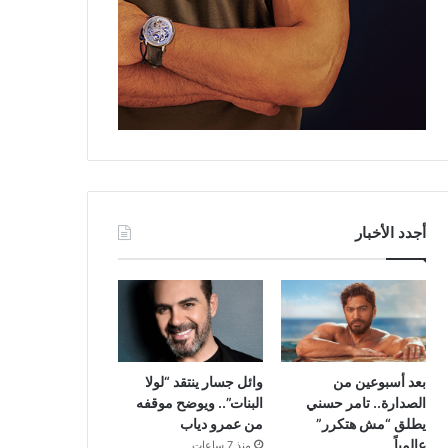
أجدد الأخبار
بعد أسبوعين من
وائل جسار ينتقد “لولا
الصدارة.. تامر حسني
البنات”.. ويوضح موقفه
يطلق “مش هتكرر”
من عمرو دياب
عالمياً
منذ 7 ساعات