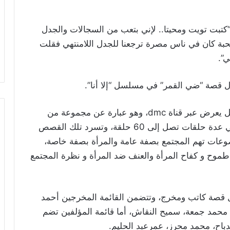
“كتبت تويت ومحيتا.. لإني بتعب من السجالات والجدل
محبة كان في ناس مصرة ترجعنا للجدل اللامنتهي فقلت
”.
 قصة “ضي القمر” في مسلسل “إلا أنا”‎.
تقوم كندة ببطولة حكاية “ضي القمر”، والمسلسل يعرض عبر قناة ‎dmc، وهو عبارة عن مجموعة من
القصص المستقلة، كل قصة ‏منها تدور أحداثها في عدة حلقات تصل إلى 60 حلقة، وتسرد تلك القصص
عات ‏تهم المجتمع بصفة عامة والمرأة بصفة خاصة،
وح و كفاح المرأة والعنف ضد ‏المرأة و نظرة المجتمع
كل قصة كاتب ومخرج، وتتضمن القائمة المخرجين أحمد
محمد جمعة، سميح النقاش، أما قائمة المؤلفين تضم
ح، محمد محرز، ‏عمرعبد الحليم‎.‎