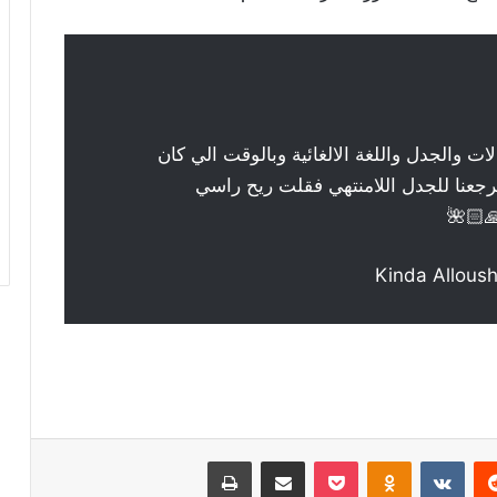
ت والجدل واللغة الالغائية وبالوقت الي كان
عنا للجدل اللامنتهي فقلت ريح راسي
🏻🌺
ريست
Odnoklassniki
‫Pocket
مشاركة عبر البريد
طباعة