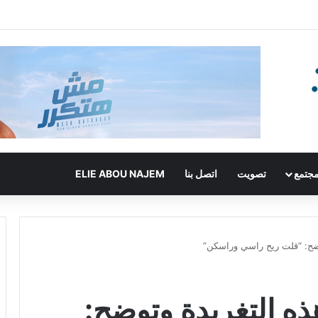
جتمع
تصويت
اتصل بنا
ELIE ABOU NAJEM
ضح: “قلت ريح راسي وراسكن”
 التغريدة وتوضح: