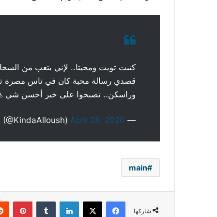
كتبت تويت ومحيتا.. لإني بتعب من السجالا
قصدي رسالة محبة كان في ناس مصرة ترج
وراسكن.. تصبحوا على خير أحسن شي 
April 28, 2020
— Kinda Alloush (@KindaAlloush)
main
فيسبوك
‫X
لينكدإن
بينتي
شاركها