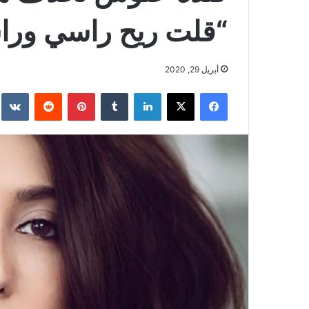
“قلت ريح راسي ورا
أبريل 29, 2020
فيسبوك
‫X
لينكدإن
بينتيريست