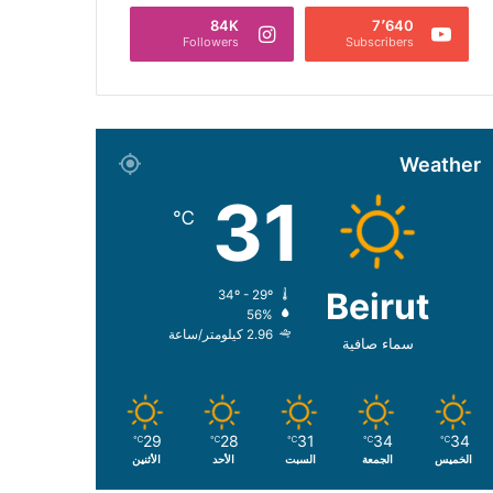
84K
7٬640
Followers
Subscribers
Weather
31
℃
Beirut
34º - 29º
56%
2.96 كيلومتر/ساعة
سماء صافية
29
28
31
34
34
℃
℃
℃
℃
℃
الخميس
الجمعة
السبت
الأحد
الأثنين