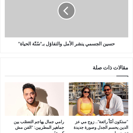
الأمل
والتفاؤل
بـ"سُنّة
الحياة"
حسين الجسمي ينشر الأمل والتفاؤل بـ"سُنّة الحياة"
مقالات ذات صلة
“ستكون أمّاً رائعة”.. زوج مي عز
رامي جمال يهاجم التعصّب بين
الدين يحسم الجدل وصورة جديدة
جماهير المطربين: “الفن مش
تجمعهما
كورة”