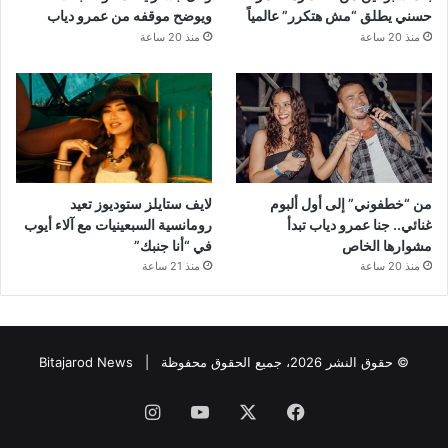
حسني يطلق “مش هتكرر” عالمياً
ويوضح موقفه من عمرو دياب
منذ 20 ساعة
منذ 20 ساعة
من “خطفوني” إلى أول ألبوم
لايف ستايلز ستوديوز تعيد
غنائي.. جنا عمرو دياب تبدأ
رومانسية السبعينيات مع آلاء أيوب
مشوارها الخاص
في “أنا جنبك”
منذ 20 ساعة
منذ 21 ساعة
© حقوق النشر 2026، جميع الحقوق محفوظة |
Bitajarod News
فيسبوك
‫X
‫YouTube
انستقرام