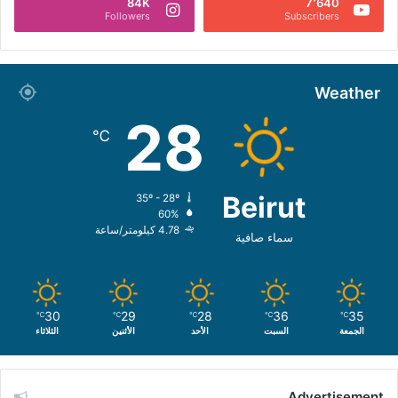
84K
7٬640
Followers
Subscribers
Weather
28
℃
Beirut
35º - 28º
60%
4.78 كيلومتر/ساعة
سماء صافية
30
29
28
36
35
℃
℃
℃
℃
℃
الجمعة
السبت
الأحد
الأثنين
الثلاثاء
Advertisement