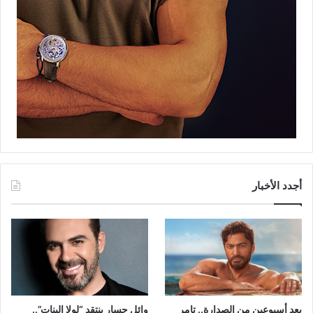
أجدد الأخبار
بعد أسبوعين من الصدارة.. تامر
وائل جسار ينتقد “لولا البنات”..