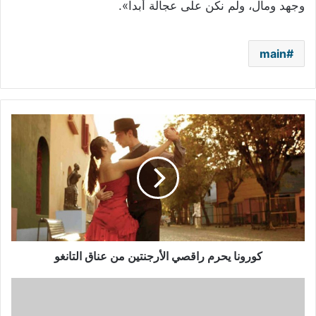
وجهد ومال، ولم نكن على عجالة أبداً».
main
كورونا
يحرم
راقصي
الأرجنتين
من
عناق
التانغو
كورونا يحرم راقصي الأرجنتين من عناق التانغو
حسين
الجسمي
ينشر