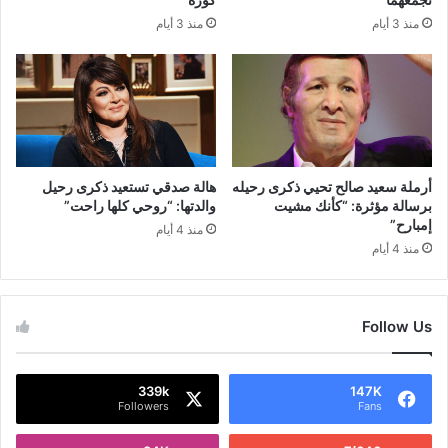
منذ 3 أيام
منذ 3 أيام
أرملة سعيد صالح تحيي ذكرى رحيله
هالة صدقي تستعيد ذكرى رحيل
برسالة مؤثرة: “كأنك مشيت
والدتها: “روحي كلها راحت”
إمبارح”
منذ 4 أيام
منذ 4 أيام
Follow Us
339k
147K
Followers
Fans