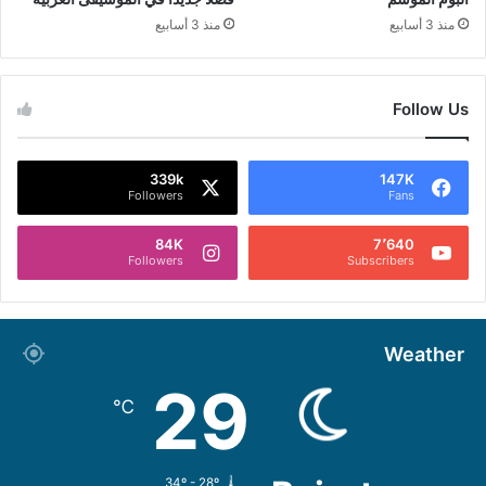
منذ 3 أسابيع
منذ 3 أسابيع
Follow Us
339k
147K
Followers
Fans
84K
7٬640
Followers
Subscribers
Weather
29
℃
34º - 28º