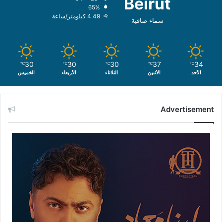
Beirut
65%
4.49 كيلومتر/ساعة
سماء صافية
30
30
30
37
34
℃
℃
℃
℃
℃
الأحد
الأثنين
الثلاثاء
الأربعاء
الخميس
Advertisement