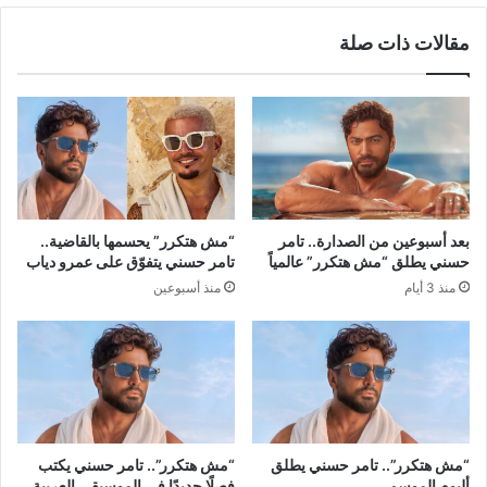
مقالات ذات صلة
بعد أسبوعين من الصدارة.. تامر
“مش هتكرر” يحسمها بالقاضية..
حسني يطلق “مش هتكرر” عالمياً
تامر حسني يتفوّق على عمرو دياب
منذ 3 أيام
منذ أسبوعين
“مش هتكرر”.. تامر حسني يطلق
“مش هتكرر”.. تامر حسني يكتب
ألبوم الموسم
فصلًا جديدًا في الموسيقى العربية