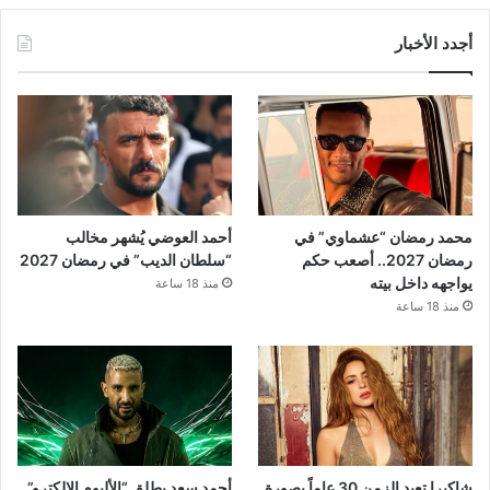
أجدد الأخبار
محمد رمضان “عشماوي” في
أحمد العوضي يُشهر مخالب
رمضان 2027.. أصعب حكم
“سلطان الديب” في رمضان 2027
يواجهه داخل بيته
منذ 18 ساعة
منذ 18 ساعة
شاكيرا تعيد الزمن 30 عاماً بصورة
أحمد سعد يطلق “الألبوم الإلكترو”..