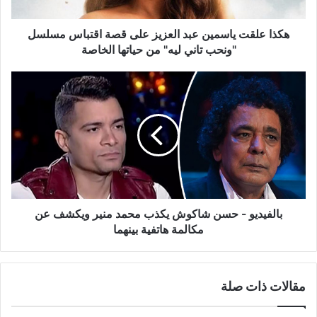
اقتباس
مسلسل
"ونحب
هكذا علقت ياسمين عبد العزيز على قصة اقتباس مسلسل
تاني
"ونحب تاني ليه" من حياتها الخاصة
ليه"
من
بالفيديو
حياتها
-
الخاصة
حسن
شاكوش
يكذب
محمد
منير
ويكشف
عن
مكالمة
بالفيديو - حسن شاكوش يكذب محمد منير ويكشف عن
هاتفية
مكالمة هاتفية بينهما
بينهما
مقالات ذات صلة