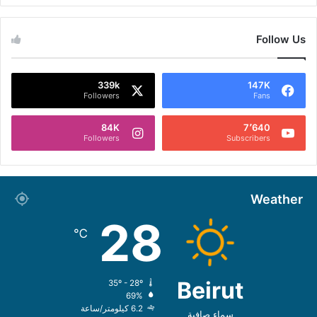
Follow Us
339k
147K
Followers
Fans
84K
7٬640
Followers
Subscribers
Weather
28
℃
Beirut
35º - 28º
69%
6.2 كيلومتر/ساعة
سماء صافية