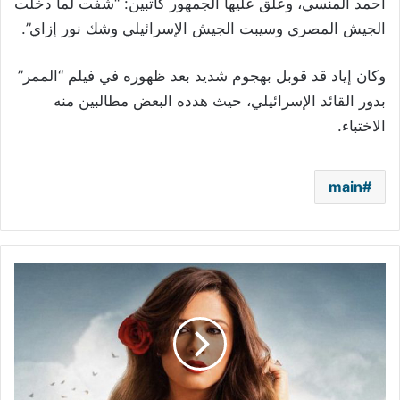
أحمد المنسي، وعلق عليها الجمهور كاتبين: “شفت لما دخلت
الجيش المصري وسيبت الجيش الإسرائيلي وشك نور إزاي”.
وكان إياد قد قوبل بهجوم شديد بعد ظهوره في فيلم “الممر”
بدور القائد الإسرائيلي، حيث هدده البعض مطالبين منه
الاختباء.
main
هكذا
علقت
ياسمين
عبد
العزيز
على
قصة