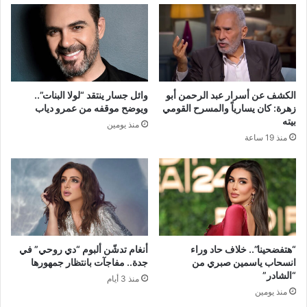
الكشف عن أسرار عبد الرحمن أبو
وائل جسار ينتقد “لولا البنات”..
زهرة: كان يسارياً والمسرح القومي
ويوضح موقفه من عمرو دياب
بيته
منذ يومين
منذ 19 ساعة
“هتفضحينا”.. خلاف حاد وراء
أنغام تدشّن ألبوم “دي روحي” في
انسحاب ياسمين صبري من
جدة.. مفاجآت بانتظار جمهورها
“الشادر”
منذ 3 أيام
منذ يومين