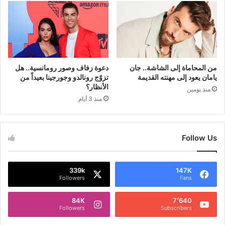
من المحاماة إلى الشاشة.. جان
دعوة زفاف وصور رومانسية.. هل
يامان يعود إلى مهنته القديمة
تزوّج رونالدو وجورجينا بعيداً من
الأنظار؟
منذ يومين
منذ 3 أيام
Follow Us
339k
147K
Followers
Fans
84K
7٬640
Followers
Subscribers