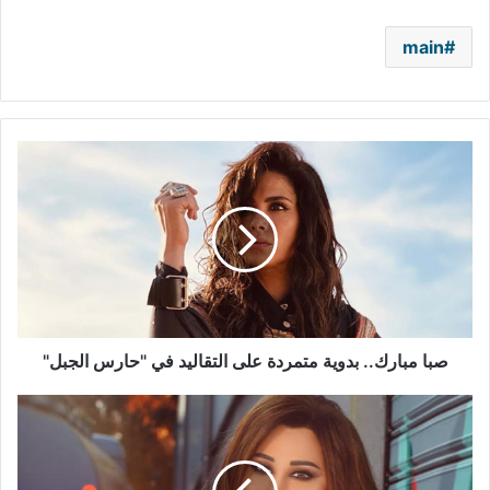
main
صبا
مبارك..
بدوية
متمردة
على
التقاليد
في
"حارس
الجبل"
صبا مبارك.. بدوية متمردة على التقاليد في "حارس الجبل"
ممثل
ألماني
يغني
لـ