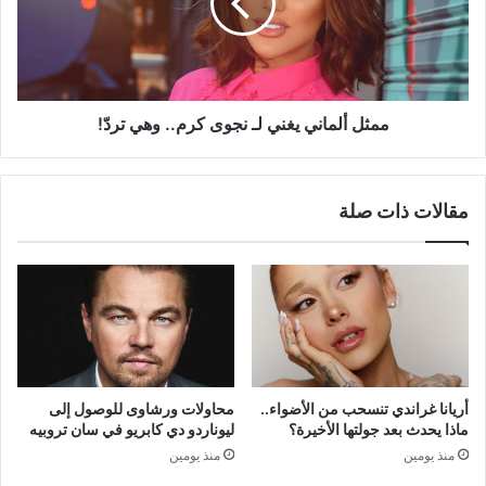
نجوى
كرم..
وهي
تردّ!
ممثل ألماني يغني لـ نجوى كرم.. وهي تردّ!
مقالات ذات صلة
أريانا غراندي تنسحب من الأضواء..
محاولات ورشاوى للوصول إلى
ماذا يحدث بعد جولتها الأخيرة؟
ليوناردو دي كابريو في سان تروبيه
منذ يومين
منذ يومين