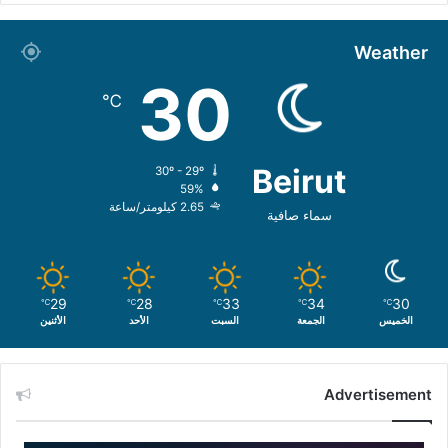
Weather
30
℃
Beirut
30º - 29º
59%
2.65 كيلومتر/ساعة
سماء صافية
29
28
33
34
30
℃
℃
℃
℃
℃
الخميس
الجمعة
السبت
الأحد
الأثنين
Advertisement