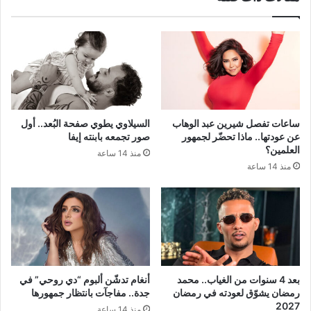
ساعات تفصل شيرين عبد الوهاب
السيلاوي يطوي صفحة البُعد.. أول
عن عودتها.. ماذا تحضّر لجمهور
صور تجمعه بابنته إيفا
العلمين؟
منذ 14 ساعة
منذ 14 ساعة
بعد 4 سنوات من الغياب.. محمد
أنغام تدشّن ألبوم “دي روحي” في
رمضان يشوّق لعودته في رمضان
جدة.. مفاجآت بانتظار جمهورها
2027
منذ 14 ساعة