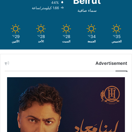
Beirut
44%
1.66 كيلومتر/ساعة
سماء صافية
29
28
28
34
35
℃
℃
℃
℃
℃
الخميس
الجمعة
السبت
الأحد
الأثنين
Advertisement