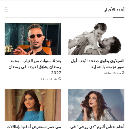
أجدد الأخبار
السيلاوي يطوي صفحة البُعد.. أول
بعد 4 سنوات من الغياب.. محمد
صور تجمعه بابنته إيفا
رمضان يشوّق لعودته في رمضان
2027
منذ 14 ساعة
منذ 14 ساعة
أنغام تدشّن ألبوم “دي روحي” في
مي عمر تستعرض أناقتها بإطلالات