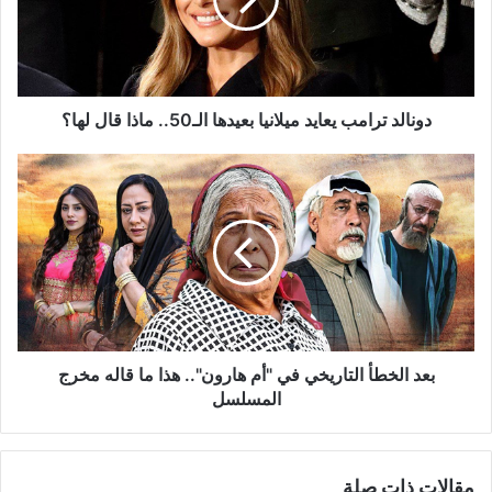
بعيدها
الـ50..
ماذا
قال
لها؟
دونالد ترامب يعايد ميلانيا بعيدها الـ50.. ماذا قال لها؟
بعد
الخطأ
التاريخي
في
"أم
هارون"..
هذا
ما
قاله
مخرج
بعد الخطأ التاريخي في "أم هارون".. هذا ما قاله مخرج
المسلسل
المسلسل
مقالات ذات صلة