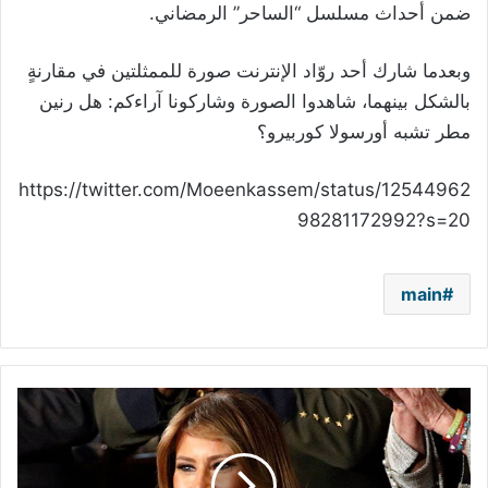
ضمن أحداث مسلسل “الساحر” الرمضاني.
وبعدما شارك أحد روّاد الإنترنت صورة للممثلتين في مقارنةٍ
بالشكل بينهما، شاهدوا الصورة وشاركونا آراءكم: هل رنين
مطر تشبه أورسولا كوربيرو؟
https://twitter.com/Moeenkassem/status/12544962
98281172992?s=20
main
دونالد
ترامب
يعايد
ميلانيا