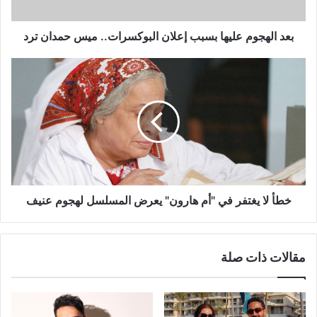
حمدان
ترد
بعد الهجوم عليها بسبب إعلان البوكسرات.. ميس حمدان ترد
خطأ
لا
يغتفر
في
"أم
هارون"
يعرض
المسلسل
لهجوم
عنيف
خطأ لا يغتفر في "أم هارون" يعرض المسلسل لهجوم عنيف
مقالات ذات صلة