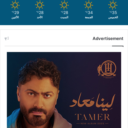
29
28
28
34
35
℃
℃
℃
℃
℃
الخميس
الجمعة
السبت
الأحد
الأثنين
Advertisement