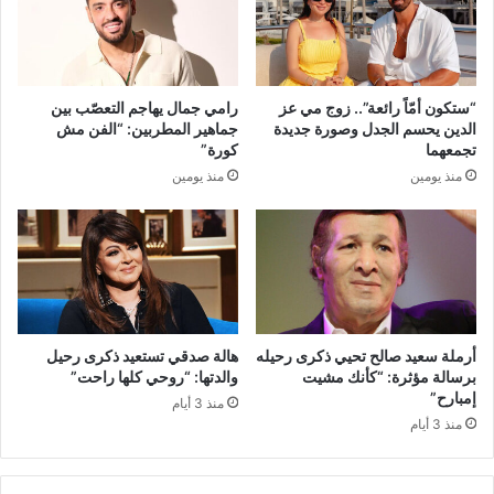
“ستكون أمّاً رائعة”.. زوج مي عز
رامي جمال يهاجم التعصّب بين
الدين يحسم الجدل وصورة جديدة
جماهير المطربين: “الفن مش
تجمعهما
كورة”
منذ يومين
منذ يومين
أرملة سعيد صالح تحيي ذكرى رحيله
هالة صدقي تستعيد ذكرى رحيل
برسالة مؤثرة: “كأنك مشيت
والدتها: “روحي كلها راحت”
إمبارح”
منذ 3 أيام
منذ 3 أيام