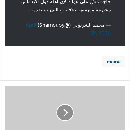
حاجه مش على هواك لإن اهله دول أكيد ناس
محترمة ملهمش علاقة ب اللي ب يقدمه.
— محمد الشرنوبي (@Sharnouby)
April
25, 2020
main
بعد
الهجوم
عليها
بسبب
إعلان
البوكسرات..
ميس