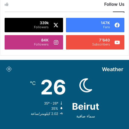
Follow Us
339k
147K
Followers
Fans
84K
7٬640
Followers
Subscribers
Weather
26
℃
Beirut
35º - 26º
35%
2.02 كيلومتر/ساعة
سماء صافية