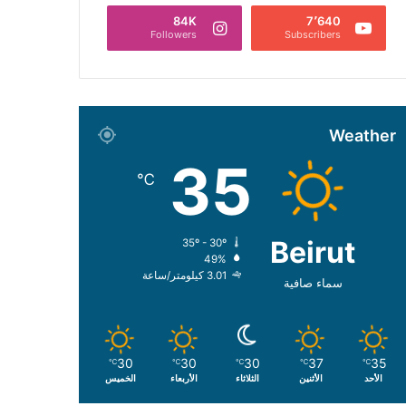
84K
7٬640
Followers
Subscribers
Weather
35
℃
Beirut
35º - 30º
49%
3.01 كيلومتر/ساعة
سماء صافية
30
30
30
37
35
℃
℃
℃
℃
℃
الأحد
الأثنين
الثلاثاء
الأربعاء
الخميس