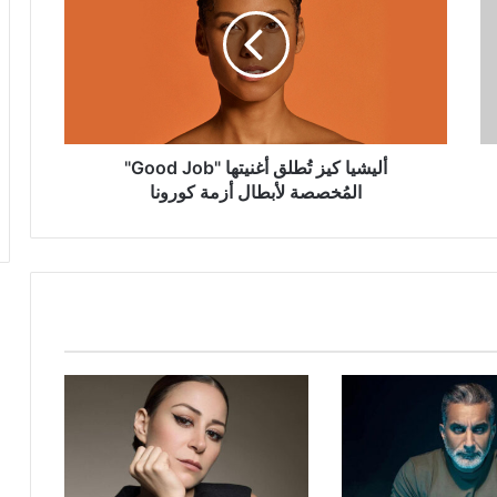
تُطلق
أغنيتها
"Good
Job"
المُخصصة
لأبطال
أزمة
كورونا
أليشيا كيز تُطلق أغنيتها "Good Job"
المُخصصة لأبطال أزمة كورونا