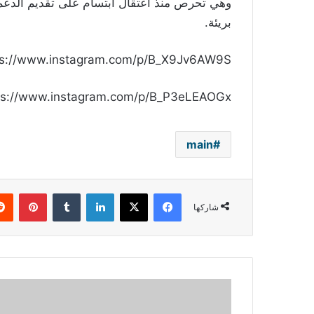
وهي تحرص منذ اعتقال ابتسام على تقديم الدعم له
بريئة.
ps://www.instagram.com/p/B_X9Jv6AW9S/
ps://www.instagram.com/p/B_P3eLEAOGx/
main
فيسبوك
‫X
لينكدإن
بينتي
شاركها
سلافة
معمار