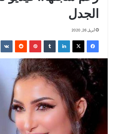
الجدل
أبريل 26, 2020
فيسبوك
‫X
لينكدإن
بينتيريست