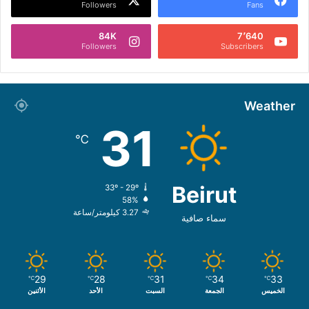
Followers
Fans
84K
7٬640
Followers
Subscribers
Weather
31
℃
Beirut
33º - 29º
58%
3.27 كيلومتر/ساعة
سماء صافية
29
28
31
34
33
℃
℃
℃
℃
℃
الخميس
الجمعة
السبت
الأحد
الأثنين