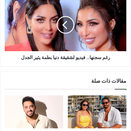
رغم
سجنها..
فيديو
لشقيقة
دنيا
بطمة
يثير
الجدل
رغم سجنها.. فيديو لشقيقة دنيا بطمة يثير الجدل
مقالات ذات صلة