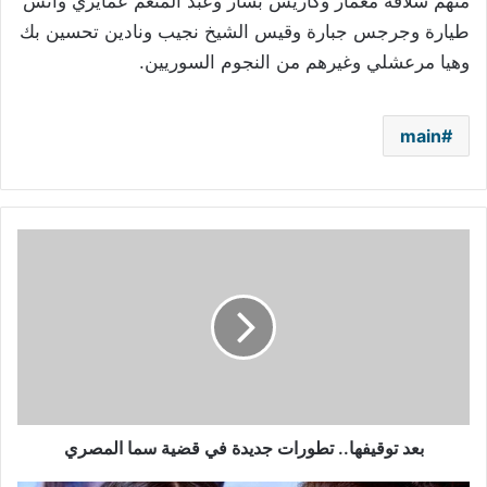
منهم سلافة معمار وكاريس بشار وعبد المنعم عمايري وأنس
طيارة وجرجس جبارة وقيس الشيخ نجيب ونادين تحسين بك
وهيا مرعشلي وغيرهم من النجوم السوريين.
main
بعد
توقيفها..
تطورات
جديدة
في
قضية
سما
المصري
بعد توقيفها.. تطورات جديدة في قضية سما المصري