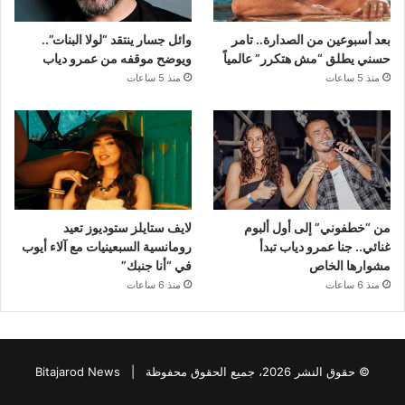
بعد أسبوعين من الصدارة.. تامر
وائل جسار ينتقد “لولا البنات”..
حسني يطلق “مش هتكرر” عالمياً
ويوضح موقفه من عمرو دياب
منذ 5 ساعات
منذ 5 ساعات
من “خطفوني” إلى أول ألبوم
لايف ستايلز ستوديوز تعيد
غنائي.. جنا عمرو دياب تبدأ
رومانسية السبعينيات مع آلاء أيوب
مشوارها الخاص
في “أنا جنبك”
منذ 6 ساعات
منذ 6 ساعات
© حقوق النشر 2026، جميع الحقوق محفوظة |
Bitajarod News