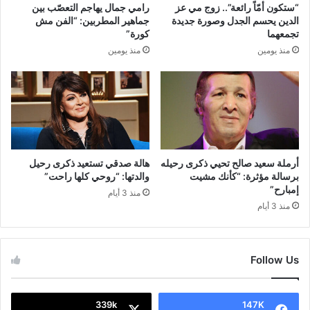
“ستكون أمّاً رائعة”.. زوج مي عز
رامي جمال يهاجم التعصّب بين
الدين يحسم الجدل وصورة جديدة
جماهير المطربين: “الفن مش
تجمعهما
كورة”
منذ يومين
منذ يومين
أرملة سعيد صالح تحيي ذكرى رحيله
هالة صدقي تستعيد ذكرى رحيل
برسالة مؤثرة: “كأنك مشيت
والدتها: “روحي كلها راحت”
إمبارح”
منذ 3 أيام
منذ 3 أيام
Follow Us
339k
147K