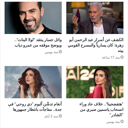
الكشف عن أسرار عبد الرحمن أبو
وائل جسار ينتقد “لولا البنات”..
زهرة: كان يسارياً والمسرح القومي
ويوضح موقفه من عمرو دياب
بيته
منذ يومين
منذ 17 ساعة
“هتفضحينا”.. خلاف حاد وراء
أنغام تدشّن ألبوم “دي روحي” في
انسحاب ياسمين صبري من
جدة.. مفاجآت بانتظار جمهورها
“الشادر”
منذ 3 أيام
منذ يومين