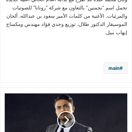
تحمل اسم “نجمتين” بالتعاون مع شركة “روتانا” للصوتيات
والمرئيات. الأغنية من كلمات الأمير سعود بن عبدالله، ألحان
الموسيقار الدكتور طلال، توزيع وجدي فؤاد مهندس ومكساج
إيهاب نبيل.
main
هيثم
سعيد:
أغنية
“هما
مالهم
بينا