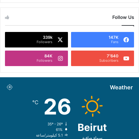
Follow Us
339k
147K
Followers
Fans
84K
7٬640
Followers
Subscribers
Weather
26
℃
Beirut
35º - 26º
61%
5.1 كيلومتر/ساعة
سماء صافية