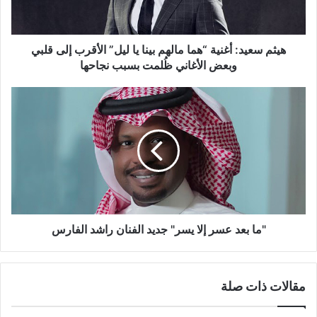
يا
ليل”
الأقرب
إلى
هيثم سعيد: أغنية “هما مالهم بينا يا ليل” الأقرب إلى قلبي
قلبي
وبعض الأغاني ظُلمت بسبب نجاحها
وبعض
الأغاني
"ما
ظُلمت
بعد
بسبب
عسر
نجاحها
إلا
يسر"
جديد
الفنان
راشد
الفارس
"ما بعد عسر إلا يسر" جديد الفنان راشد الفارس
مقالات ذات صلة