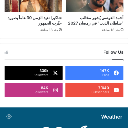
أحمد العوضي يُشهر مخالب
شاكيرا تعيد الزمن 30 عاماً بصورة
“سلطان الديب” في رمضان 2027
حيّرت الجمهور
منذ 18 ساعة
منذ 18 ساعة
Follow Us
339k
147K
Followers
Fans
84K
7٬640
Followers
Subscribers
Weather