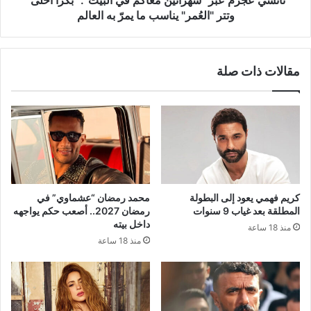
نانسي عجرم عبر "سهرانين معاكم في البيت": "بكرا أحلى"
"العُمر"
وتتر "العُمر" يناسب ما يمرّ به العالم
يناسب
ما
يمرّ
مقالات ذات صلة
به
العالم
كريم فهمي يعود إلى البطولة
محمد رمضان “عشماوي” في
المطلقة بعد غياب 9 سنوات
رمضان 2027.. أصعب حكم يواجهه
داخل بيته
منذ 18 ساعة
منذ 18 ساعة