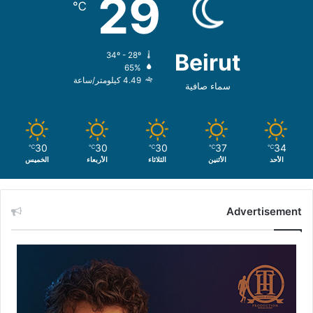
29
℃
Beirut
34º - 28º
65%
4.49 كيلومتر/ساعة
سماء صافية
30
30
30
37
34
℃
℃
℃
℃
℃
الأحد
الأثنين
الثلاثاء
الأربعاء
الخميس
Advertisement