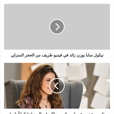
نيكول
سابا
بوزن
زائد
في
فيديو
طريف
من
الحجر
المنزلي
نيكول سابا بوزن زائد في فيديو طريف من الحجر المنزلي
نانسي
عجرم
عبر
"سهرانين
معاكم
في
البيت":
"بكرا
أحلى"
وتتر