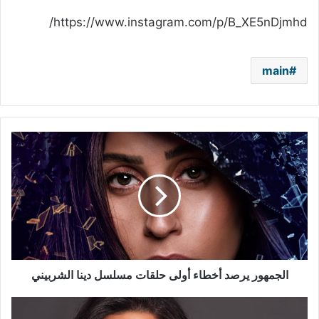
https://www.instagram.com/p/B_XE5nDjmhd/
main
الجمهور
يرصد
أخطاء
أولى
حلقات
مسلسل
دينا
الشربيني
الجمهور يرصد أخطاء أولى حلقات مسلسل دينا الشربيني
نادين
نجيم