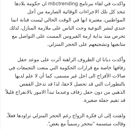
واكدت في لقاء ببرنامج mbctrending ان حكومة بلادها
تتخذ كل تلك الاجراءات الوقائية الصارمة من أجل
المواطنين، معتبرة انها في الوقت الحالي ليست فنانة انما
جندي لنشر التوعية وحث الناس على ملازمة المنازل، لذلك
تحرص منذ بداية ازمة الفيروس الممبت على التواصل مع
متابعيها وتشجيعهم على الحجر المنزلي.
وأكدت ديانا ان الظروف الراهنة أثرت على موعد حفل
زفافها خاصة مع قرارات الحكومة التي منعت التجمعات في
صالات الأفراح الى اجل غير مسمى، كما أن لا علم لديها
بالتطورات التي قد تحصل لاحقا، لذا قد تدخل القفص
الذهبي من دون حفل زفاف وعندما تبدأ الامور بالانفراج قليلاً
قد تقيم حفلة صغيرة.
ولفتت إلى ان فكرة الزواج رغم الحجر المنزلي تراودها فعلاً،
وقالت مبتسمة “ننحجر رسمياً مع بعض”.