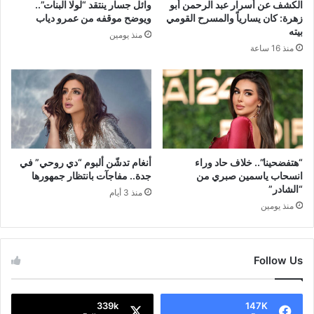
الكشف عن أسرار عبد الرحمن أبو
وائل جسار ينتقد “لولا البنات”..
زهرة: كان يسارياً والمسرح القومي
ويوضح موقفه من عمرو دياب
بيته
منذ يومين
منذ 16 ساعة
“هتفضحينا”.. خلاف حاد وراء
أنغام تدشّن ألبوم “دي روحي” في
انسحاب ياسمين صبري من
جدة.. مفاجآت بانتظار جمهورها
“الشادر”
منذ 3 أيام
منذ يومين
Follow Us
339k
147K