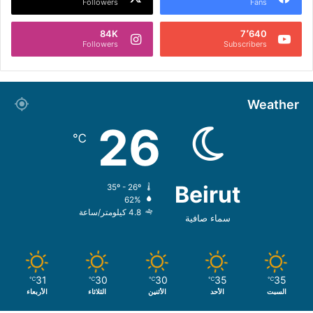
Followers
Fans
84K
7٬640
Followers
Subscribers
Weather
26
℃
Beirut
35º - 26º
62%
4.8 كيلومتر/ساعة
سماء صافية
31
30
30
35
35
℃
℃
℃
℃
℃
السبت
الأحد
الأثنين
الثلاثاء
الأربعاء