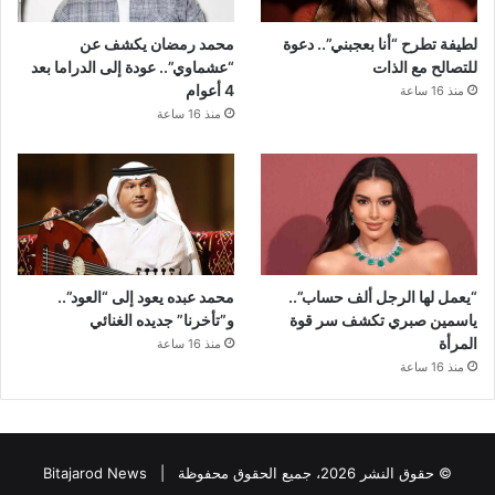
لطيفة تطرح “أنا بعجبني”.. دعوة
محمد رمضان يكشف عن
للتصالح مع الذات
“عشماوي”.. عودة إلى الدراما بعد
4 أعوام
منذ 16 ساعة
منذ 16 ساعة
“يعمل لها الرجل ألف حساب”..
محمد عبده يعود إلى “العود”..
ياسمين صبري تكشف سر قوة
و”تأخرنا” جديده الغنائي
المرأة
منذ 16 ساعة
منذ 16 ساعة
© حقوق النشر 2026، جميع الحقوق محفوظة |
Bitajarod News