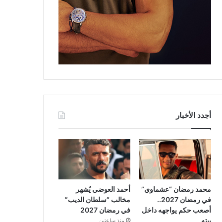
أجدد الأخبار
محمد رمضان “عشماوي”
أحمد العوضي يُشهر
في رمضان 2027..
مخالب “سلطان الديب”
أصعب حكم يواجهه داخل
في رمضان 2027
بيته
منذ ساعتين