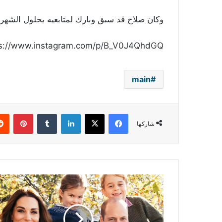
وكان صلاح قد سبق وبارك لمتابعيه بحلول الشهر ا
ps://www.instagram.com/p/B_V0J4QhdGQ/
main
فيسبوك
‫X
لينكدإن
بينتي
شاركها
إطلالة
تلفزيونية
مفاجئة
للأمير
ويليام