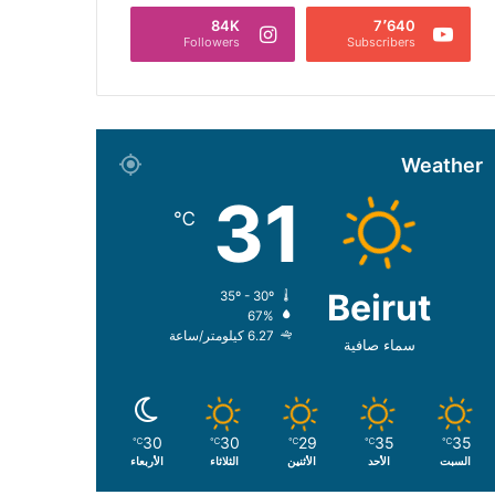
84K
7٬640
Followers
Subscribers
Weather
31
℃
Beirut
35º - 30º
67%
6.27 كيلومتر/ساعة
سماء صافية
30
30
29
35
35
℃
℃
℃
℃
℃
السبت
الأحد
الأثنين
الثلاثاء
الأربعاء