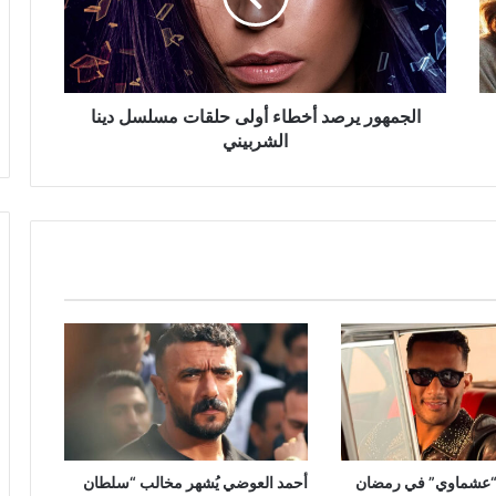
مسلسل
دينا
الشربيني
الجمهور يرصد أخطاء أولى حلقات مسلسل دينا
الشربيني
“عشماوي” في رمضان
أحمد العوضي يُشهر مخالب “سلطان