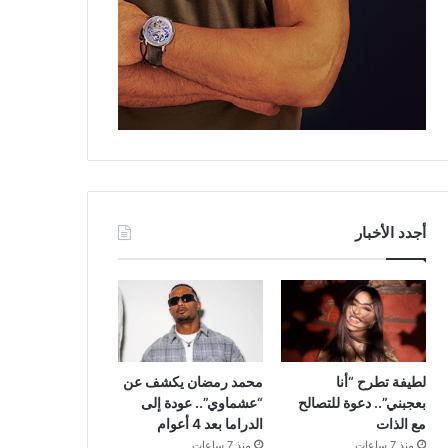
أجدد الأخبار
لطيفة تطرح “أنا
محمد رمضان يكشف عن
بعجبني”.. دعوة للتصالح
“عشماوي”.. عودة إلى
مع الذات
الدراما بعد 4 أعوام
منذ 7 ساعات
منذ 7 ساعات