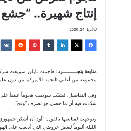
إنتاج شهيرة.. “جشع
أبريل 24, 2020
فيسبوك
‫X
لينكدإن
بينتيريست
متابعة بتجــــــــــرد:
هاجمت تايلور سويفت شركة ال
مجموعة من أغاني النجمة الأميركية من دون علمها تعود لعام 2008 ، كانت م
وفي التفاصيل، فشنّت سويفت هجوماً عنيفاً على
شدّدت فيه أن ما حصل هو تصرف “وقح”.
وتوجهت لمتابعيها بالقول: “أود أن أشكر جمهور
الليلة ألبوماً لبعض عروضي التي أذيعت على الهوا