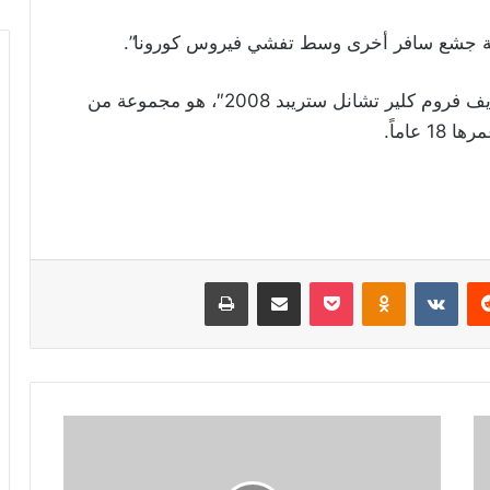
حالة جشع سافر أخرى وسط تفشي فيروس كورونا”.
وأضافت المغنية أن الألبوم الذي يحمل عنوان “لايف فروم كلير تشانل ستريبد 2008″، هو مجموعة من
عاماً.
ريست
Odnoklassniki
‫Pocket
مشاركة عبر البريد
طباعة
إمرأة
تتحوّل
إلى