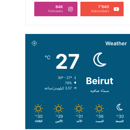
84K
7٬640
Followers
Subscribers
Weather
27
℃
Beirut
30º - 27º
76%
3.57 كيلومتر/ساعة
سماء صافية
30
29
31
36
30
℃
℃
℃
℃
℃
الجمعة
السبت
الأحد
الأثنين
الثلاثاء