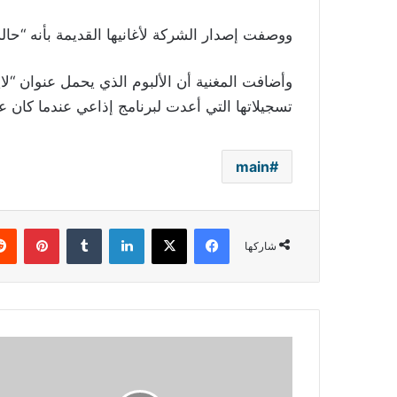
ووصفت إصدار الشركة لأغانيها القديمة بأنه “
تسجيلاتها التي أعدت لبرنامج إذاعي عندما كان عمرها 18 
main
فيسبوك
‫X
لينكدإن
بينتي
شاركها
ياسر
جلال:
طبيب