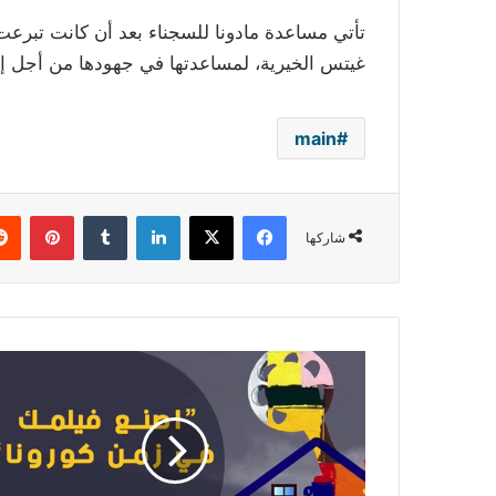
تأتي مساعدة مادونا للسجناء بعد أن كانت تبرع
غيتس الخيرية، لمساعدتها في جهودها من أجل إ
main
فيسبوك
‫X
لينكدإن
بينتي
شاركها
"العين
السينمائي"
يطلق
"اصنع
فيلمك
في