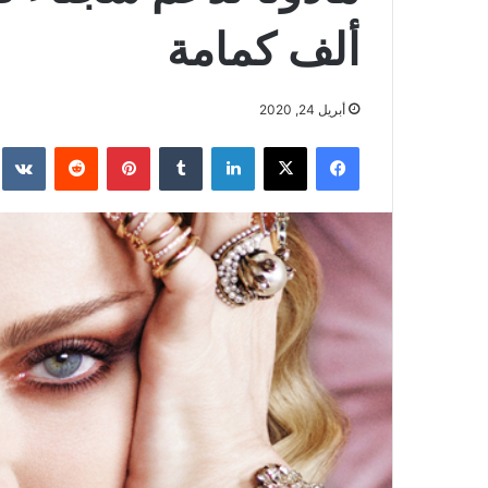
ألف كمامة
أبريل 24, 2020
فيسبوك
‫X
لينكدإن
بينتيريست