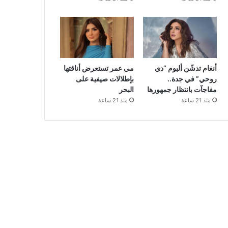
أنغام تدشّن ألبوم “دي
مي عمر تستعرض أناقتها
روحي” في جدة..
بإطلالات صيفية على
مفاجآت بانتظار جمهورها
البحر
منذ 21 ساعة
منذ 21 ساعة