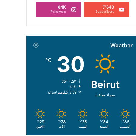
84K
7٬640
Followers
Subscribers
Weather
30
℃
Beirut
35º - 29º
41%
3.59 كيلومتر/ساعة
سماء صافية
29
28
28
34
35
℃
℃
℃
℃
℃
الخميس
الجمعة
السبت
الأحد
الأثنين