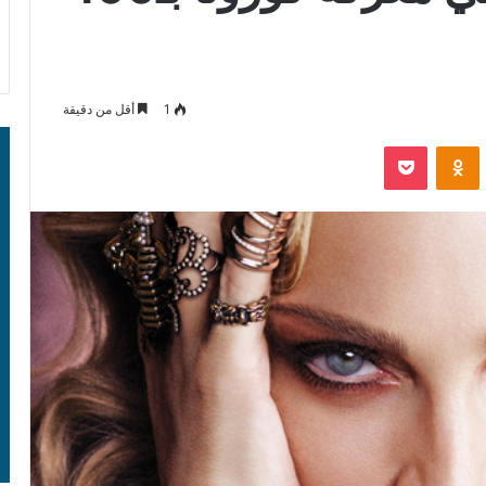
1
أقل من دقيقة
‫Pocket
Odnoklassniki