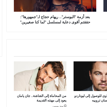
حققتم
أقوى
دعاية
لمسلسل
بعد أزمة "البوستر".. ريهام حجاج لـ"جمهورها":
"لما
حققتم أقوى دعاية لمسلسل "لما كنا صغيرين"
كنا
صغيرين"
ى للوصول إلى ليوناردو
من المحاماة إلى الشاشة.. جان يامان
سان تروبيه
يعود إلى مهنته القديمة
منذ يومين