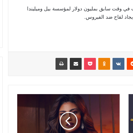
ت في وقت سابق بمليون دولار لمؤسسة بيل وميليندا
يجاد لقاح ضد الفيروس
.
ريست
Odnoklassniki
‫Pocket
مشاركة عبر البريد
طباعة
بعد
أزمة
"البوستر"..
ريهام
حجاج
لـ"جمهورها":