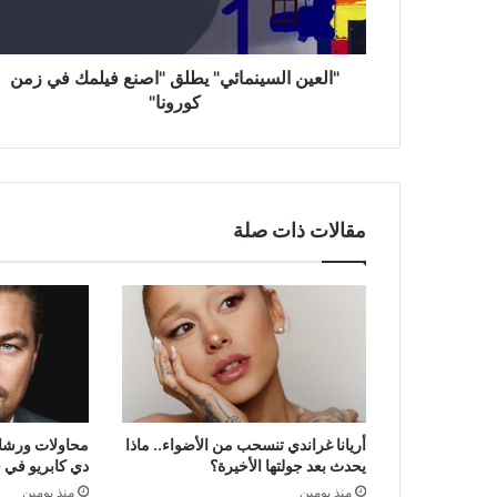
زمن
كورونا"
"العين السينمائي" يطلق "اصنع فيلمك في زمن
كورونا"
مقالات ذات صلة
أريانا غراندي تنسحب من الأضواء.. ماذا
محاولات ورشاو
يحدث بعد جولتها الأخيرة؟
دي كابريو في 
منذ يومين
منذ يومين