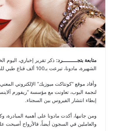
متابعة بتجــــــــــرد:
ذكر تقرير إخباري، اليوم ال
الشهيرة، مادونا، تبرعت بـ100 ألف قناع طبي للسجناء، لمساعدتهم في مواجهة فيروس كورونا المستجد
وأفاد موقع “كونتاكت ميوزيك” الإلكتروني المعني
لنجمة البوب، تعاونت مع مؤسسة “ريفورم آلاينس”،
إبطاء انتشار الفيروس بين السجناء
.
ومن جانبها، أكدت مادونا على أهمية المبادرة، و
والعاملين في السجون أيضاً، فالأرواح أصبحت عل