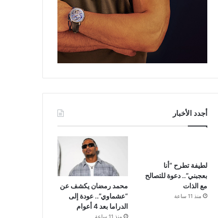
أجدد الأخبار
لطيفة تطرح “أنا
بعجبني”.. دعوة للتصالح
محمد رمضان يكشف عن
مع الذات
“عشماوي”.. عودة إلى
منذ 11 ساعة
الدراما بعد 4 أعوام
منذ 11 ساعة