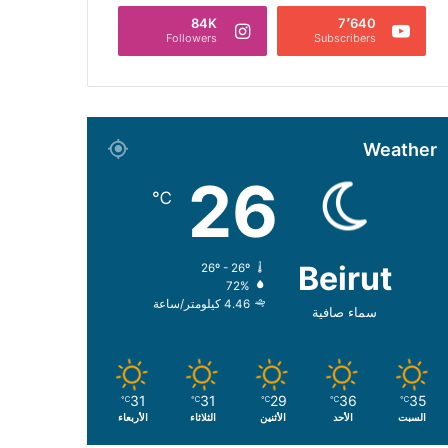
84K
7٬640
Followers
Subscribers
Weather
26
℃
Beirut
26º - 26º
72%
4.46 كيلومتر/ساعة
سماء صافية
31
31
29
36
35
℃
℃
℃
℃
℃
السبت
الأحد
الأثنين
الثلاثاء
الأربعاء