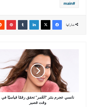
main
فيسبوك
‫X
لينكدإن
بينتي
شاركها
نانسي
عجرم
بتتر
"العُمر"
تحقق
رقمًا
قياسيًا
في
وقت
قصير
نانسي عجرم بتتر "العُمر" تحقق رقمًا قياسيًا في
وقت قصير