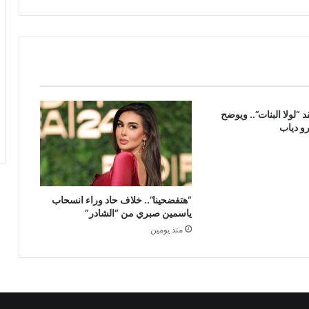
 “لولا البنات”.. ويوضح
و دياب
“هتفضحينا”.. خلاف حاد وراء انسحاب
ياسمين صبري من “الشادر”
منذ يومين