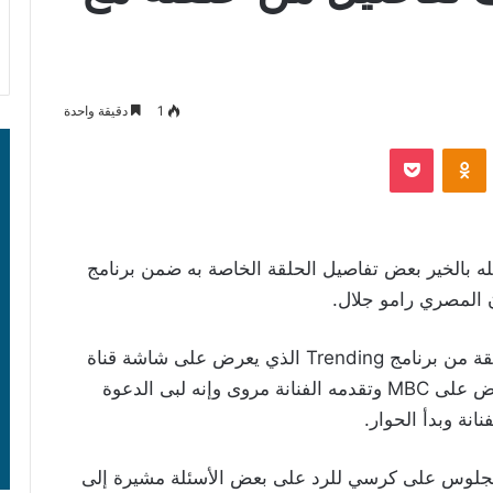
1
دقيقة واحدة
‫Pocket
Odnoklassniki
له بالخير بعض تفاصيل الحلقة الخاصة به ضمن برنامج
 المصري رامو جلال.
وجاء هذا خلال اتصال هاتفي أجري معه ضمن حلقة من برنامج Trending الذي يعرض على شاشة قناة
MBC4. وقال إنه دعي للمشاركة في برنامج يعرض على MBC وتقدمه الفنانة مروى وإنه لبى الدعوة
انة وبدأ الحوار.
الجلوس على كرسي للرد على بعض الأسئلة مشيرة إلى