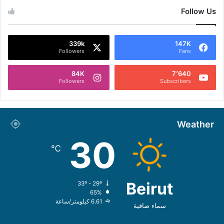
Follow Us
339k
147K
Followers
Fans
84K
7٬640
Followers
Subscribers
Weather
30
℃
Beirut
33º - 29º
65%
6.61 كيلومتر/ساعة
سماء صافية