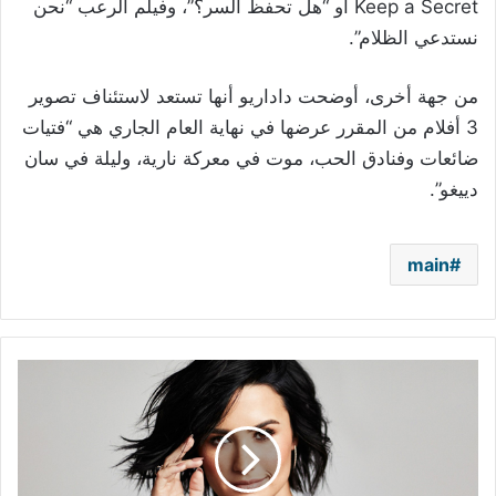
Keep a Secret أو “هل تحفظ السر؟”، وفيلم الرعب “نحن
نستدعي الظلام”.
من جهة أخرى، أوضحت داداريو أنها تستعد لاستئناف تصوير
3 أفلام من المقرر عرضها في نهاية العام الجاري هي “فتيات
ضائعات وفنادق الحب، موت في معركة نارية، وليلة في سان
دييغو”.
main
ديمي
لوفاتو
تواجه
كورونا
بـ"صندوق
الصحة