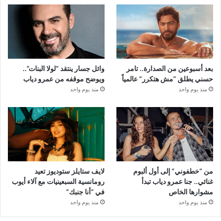
بعد أسبوعين من الصدارة.. تامر
وائل جسار ينتقد “لولا البنات”..
حسني يطلق “مش هتكرر” عالمياً
ويوضح موقفه من عمرو دياب
منذ يوم واحد
منذ يوم واحد
من “خطفوني” إلى أول ألبوم
لايف ستايلز ستوديوز تعيد
غنائي.. جنا عمرو دياب تبدأ
رومانسية السبعينيات مع آلاء أيوب
مشوارها الخاص
في “أنا جنبك”
منذ يوم واحد
منذ يوم واحد