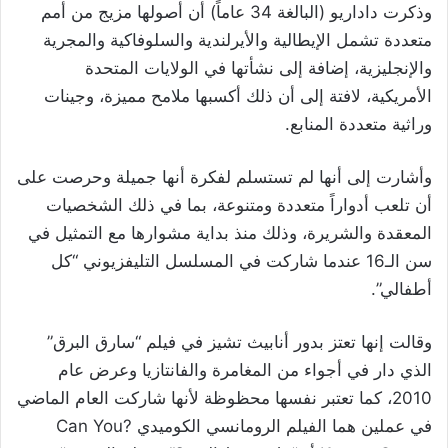
وذكرت داداريو (البالغة 34 عاماً) أن أصولها مزيج من أمم
متعددة تشمل الإيطالية والأيرلندية والسلوفاكية والمجرية
والإنجليزية، إضافة إلى نشأتها في الولايات المتحدة
الأمريكية، لافتة إلى أن ذلك أكسبها ملامح مميزة، وجينات
وراثية متعددة المنابع.
وأشارت إلى أنها لم تستسلم لفكرة أنها جميلة وحرصت على
أن تلعب أدواراً متعددة ومتنوعة، بما في ذلك الشخصيات
المعقدة والشريرة، وذلك منذ بداية مشوارها مع التمثيل في
سن الـ16 عندما شاركت في المسلسل التليفزيوني “كل
أطفالي”.
وقالت إنها تعتز بدور أنابيث تشيز في فيلم “سارق البرق”
الذي دار في أجواء من المغامرة والفانتازيا وعرض عام
2010، كما تعتبر نفسها محظوظة لأنها شاركت العام الماضي
في عملين هما الفيلم الرومانسي الكوميدي ?Can You