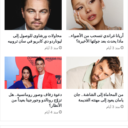
أريانا غراندي تنسحب من الأضواء..
محاولات ورشاوى للوصول إلى
ماذا يحدث بعد جولتها الأخيرة؟
ليوناردو دي كابريو في سان تروبيه
منذ 3 أيام
منذ 3 أيام
من المحاماة إلى الشاشة.. جان
دعوة زفاف وصور رومانسية.. هل
يامان يعود إلى مهنته القديمة
تزوّج رونالدو وجورجينا بعيداً من
الأنظار؟
منذ 3 أيام
منذ 4 أيام