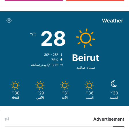
Weather
28
℃
Beirut
30º - 28º
75%
3.73 كيلومتر/ساعة
سماء صافية
30
29
31
36
30
℃
℃
℃
℃
℃
الجمعة
السبت
الأحد
الأثنين
الثلاثاء
Advertisement