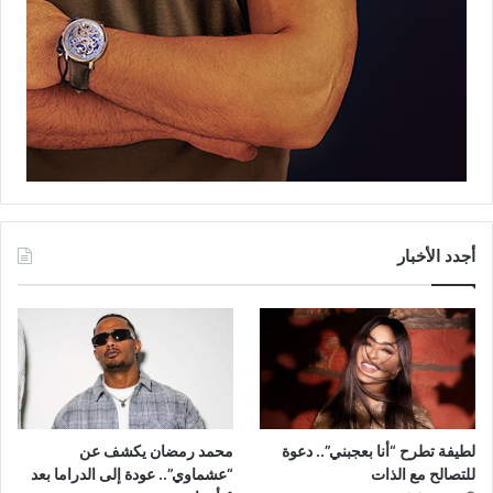
أجدد الأخبار
لطيفة تطرح “أنا بعجبني”.. دعوة
محمد رمضان يكشف عن
للتصالح مع الذات
“عشماوي”.. عودة إلى الدراما بعد