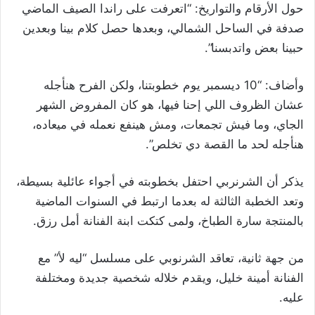
حول الأرقام والتواريخ: “اتعرفت على راندا الصيف الماضي
صدفة في الساحل الشمالي، وبعدها حصل كلام بينا وبعدين
حبينا بعض واتدبسنا”.
وأضاف: “10 ديسمبر يوم خطوبتنا، ولكن الفرح هنأجله
عشان الظروف اللي إحنا فيها، هو كان المفروض الشهر
الجاي، وما فيش تجمعات، ومش هينفع نعمله في ميعاده،
هنأجله لحد ما القصة دي تخلص”.
يذكر أن الشرنربي احتفل بخطوبته في أجواء عائلية بسيطة،
وتعد الخطبة الثالثة له بعدما ارتبط في السنوات الماضية
بالمنتجة سارة الطباخ، ولمى كتكت ابنة الفنانة أمل رزق.
من جهة ثانية، تعاقد الشرنوبي على مسلسل “ليه لأ” مع
الفنانة أمينة خليل، ويقدم خلاله شخصية جديدة ومختلفة
عليه.