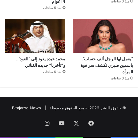
4 أعوام
منذ 6 ساعات
منذ 6 ساعات
“يعمل لها الرجل ألف حساب”..
محمد عبده يعود إلى “العود”..
ياسمين صبري تكشف سر قوة
و”تأخرنا” جديده الغنائي
المرأة
منذ 6 ساعات
منذ 6 ساعات
© حقوق النشر 2026، جميع الحقوق محفوظة |
Bitajarod News
فيسبوك
‫X
‫YouTube
انستقرام