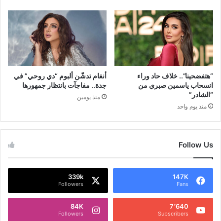
“هتفضحينا”.. خلاف حاد وراء
أنغام تدشّن ألبوم “دي روحي” في
انسحاب ياسمين صبري من
جدة.. مفاجآت بانتظار جمهورها
“الشادر”
منذ يومين
منذ يوم واحد
Follow Us
339k
147K
Followers
Fans
84K
7٬640
Followers
Subscribers