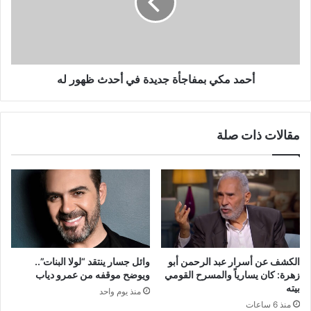
في
أحدث
ظهور
له
أحمد مكي بمفاجأة جديدة في أحدث ظهور له
مقالات ذات صلة
الكشف عن أسرار عبد الرحمن أبو
وائل جسار ينتقد “لولا البنات”..
زهرة: كان يسارياً والمسرح القومي
ويوضح موقفه من عمرو دياب
بيته
منذ يوم واحد
منذ 6 ساعات