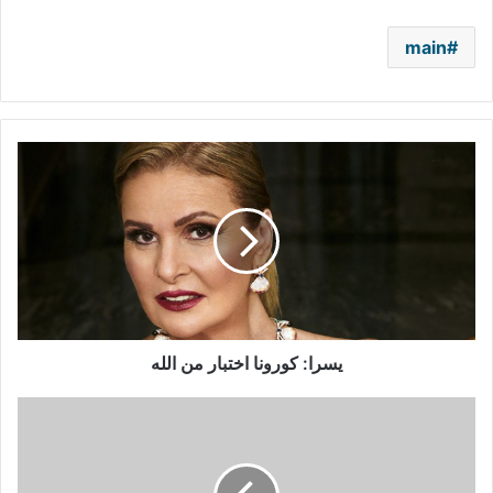
main
يسرا:
كورونا
اختبار
من
الله
يسرا: كورونا اختبار من الله
أحمد
مكي
بمفاجأة
جديدة