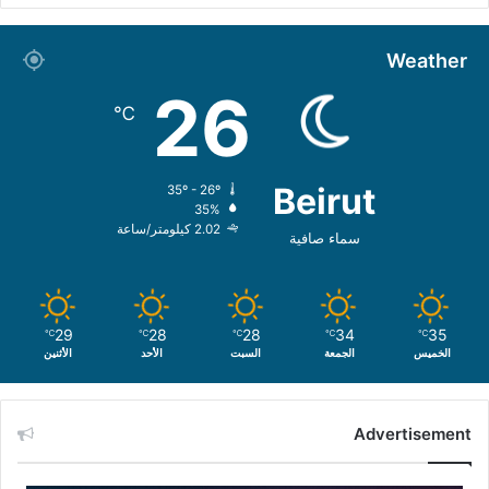
Weather
26
℃
Beirut
35º - 26º
35%
2.02 كيلومتر/ساعة
سماء صافية
29
28
28
34
35
℃
℃
℃
℃
℃
الخميس
الجمعة
السبت
الأحد
الأثنين
Advertisement