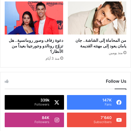
من المحاماة إلى الشاشة.. جان
دعوة زفاف وصور رومانسية.. هل
يامان يعود إلى مهنته القديمة
تزوّج رونالدو وجورجينا بعيداً من
الأنظار؟
منذ يومين
منذ 3 أيام
Follow Us
339k
147K
Followers
Fans
84K
7٬640
Followers
Subscribers