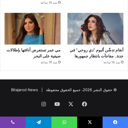
منذ 16 ساعة
أنغام تدشّن ألبوم “دي روحي” في
مي عمر تستعرض أناقتها بإطلالات
جدة.. مفاجآت بانتظار جمهورها
صيفية على البحر
منذ 16 ساعة
منذ 16 ساعة
© حقوق النشر 2026، جميع الحقوق محفوظة |
Bitajarod News
فيسبوك
‫X
‫YouTube
انستقرام
يسبوك
‫X
واتساب
تيلقرام
ڤايبر