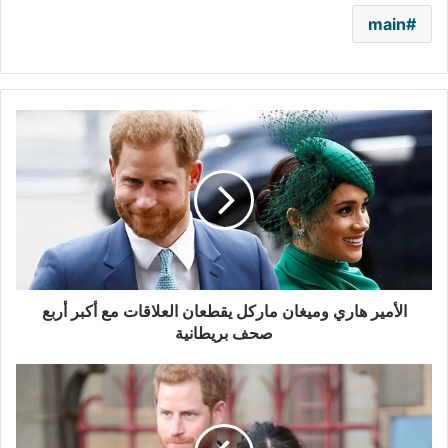
main
الأمير
هاري
وميغان
ماركل
يقطعان
العلاقات
مع
أكبر
أربع
صحف
الأمير هاري وميغان ماركل يقطعان العلاقات مع أكبر أربع
بريطانية
صحف بريطانية
هاري
وميغان
يهاجمان
وسائل