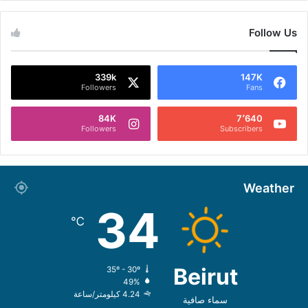
Follow Us
339k
147K
Followers
Fans
84K
7٬640
Followers
Subscribers
Weather
34
℃
Beirut
35º - 30º
49%
4.24 كيلومتر/ساعة
سماء صافية