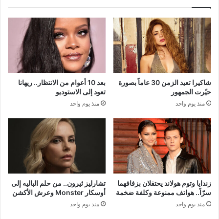
شاكيرا تعيد الزمن 30 عاماً بصورة
بعد 10 أعوام من الانتظار.. ريهانا
حيّرت الجمهور
تعود إلى الاستوديو
منذ يوم واحد
منذ يوم واحد
زندايا وتوم هولاند يحتفلان بزفافهما
تشارليز ثيرون.. من حلم الباليه إلى
سرّاً.. هواتف ممنوعة وكلفة ضخمة
أوسكار Monster وعرش الأكشن
منذ يوم واحد
منذ يوم واحد