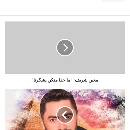
معين
شريف:
"ما
حدا
منكن
يشكرنا"
معين شريف: "ما حدا منكن يشكرنا"
تامر
حسني
يغني
للأمل
في
أوبريت
"أنت