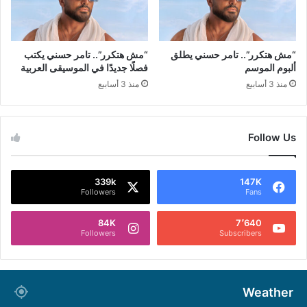
“مش هتكرر”.. تامر حسني يطلق
“مش هتكرر”.. تامر حسني يكتب
ألبوم الموسم
فصلًا جديدًا في الموسيقى العربية
منذ 3 أسابيع
منذ 3 أسابيع
Follow Us
339k
147K
Followers
Fans
84K
7٬640
Followers
Subscribers
Weather