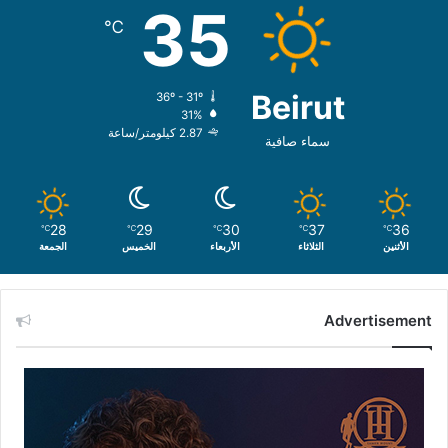
35
℃
Beirut
36º - 31º
31%
2.87 كيلومتر/ساعة
سماء صافية
28
29
30
37
36
℃
℃
℃
℃
℃
الأثنين
الثلاثاء
الأربعاء
الخميس
الجمعة
Advertisement