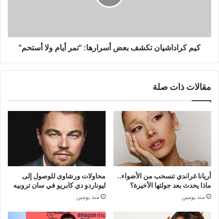
"تمر
أيام
ولا
أستحم"
كيم كراداشيان تكشف بعض أسرارها: "تمر أيام ولا أستحم"
مقالات ذات صلة
أريانا غراندي تنسحب من الأضواء..
محاولات ورشاوى للوصول إلى
ماذا يحدث بعد جولتها الأخيرة؟
ليوناردو دي كابريو في سان تروبيه
منذ يومين
منذ يومين