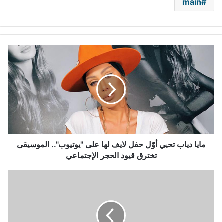
main
مايا
دياب
تحيي
أوّل
حفل
لايف
لها
على
"يوتيوب"..
الموسيقى
مايا دياب تحيي أوّل حفل لايف لها على "يوتيوب".. الموسيقى
تخترق
تخترق قيود الحجر الإجتماعي
قيود
الحجر
كيم
الإجتماعي
كراداشيان
تكشف
بعض
أسرارها: