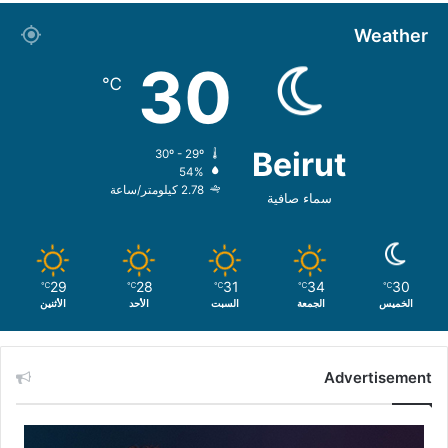
Weather
30
℃
Beirut
30º - 29º
54%
2.78 كيلومتر/ساعة
سماء صافية
29
28
31
34
30
℃
℃
℃
℃
℃
الخميس
الجمعة
السبت
الأحد
الأثنين
Advertisement