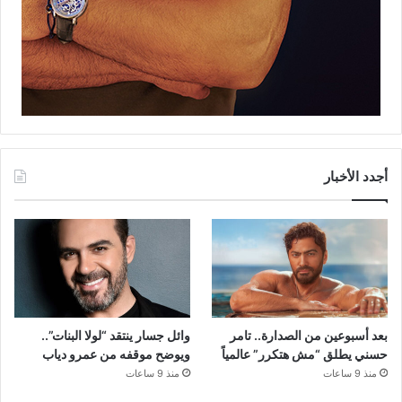
أجدد الأخبار
بعد أسبوعين من الصدارة.. تامر
وائل جسار ينتقد “لولا البنات”..
حسني يطلق “مش هتكرر” عالمياً
ويوضح موقفه من عمرو دياب
منذ 9 ساعات
منذ 9 ساعات