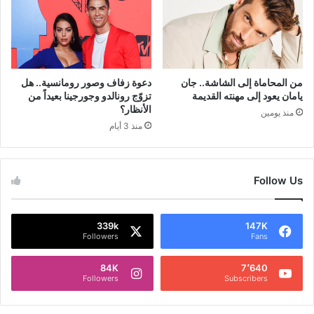
من المحاماة إلى الشاشة.. جان
دعوة زفاف وصور رومانسية.. هل
يامان يعود إلى مهنته القديمة
تزوّج رونالدو وجورجينا بعيداً من
الأنظار؟
منذ يومين
منذ 3 أيام
Follow Us
339k
147K
Followers
Fans
84K
7٬640
Followers
Subscribers