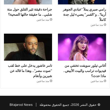
رامي صبري يملأ “عبادي الجوهر
جراحة دقيقة تثير القلق حول منة
أرينا”.. و”القمر” يضيء ليل جدة
شلبي.. ما حقيقة حالتها الصحية؟
كاملاً
منذ ساعتين
منذ ساعتين
أغاني تيلور سويفت تختفي من
تامر عاشور يدخل على خط لقب
فيديوات ترامب والبيت الأبيض..
“صوت مصر”.. وهذا ما قاله عن
ماذا حدث؟
شيرين وأنغام
منذ ساعتين
منذ ساعتين
© حقوق النشر 2026، جميع الحقوق محفوظة |
Bitajarod News