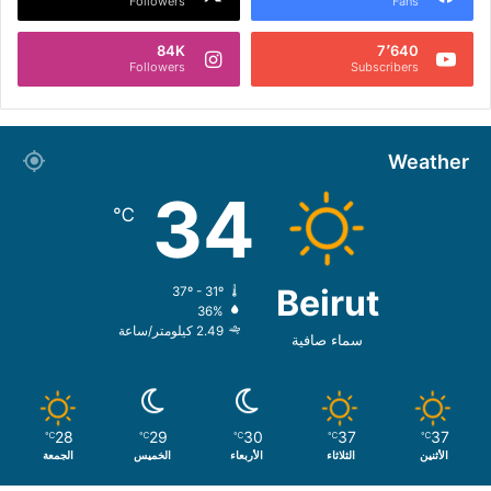
Followers
Fans
84K
7٬640
Followers
Subscribers
Weather
34
℃
Beirut
37º - 31º
36%
2.49 كيلومتر/ساعة
سماء صافية
28
29
30
37
37
℃
℃
℃
℃
℃
الأثنين
الثلاثاء
الأربعاء
الخميس
الجمعة