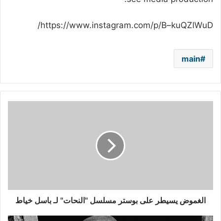
https://www.instagram.com/p/B–kuQZlWuD/
main
الغموض
يسيطر
على
بوستر
مسلسل
"النحات"
لـ
باسل
خياط
الغموض يسيطر على بوستر مسلسل "النحات" لـ باسل خياط
في