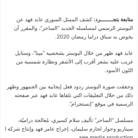
متابعة بتجــــــــرد:
كشف الممثل السوري عابد فهد عن
البوستر الرسمي لمسلسله الجديد “الساحر”، والمقرر أن
يخوض به سباق دراما رمضان 2020.
عابد فهد ظهر من خلال البوستر بشخصية “مينا”، وستايل
غريب عليه بشعر أقرب إلى الأشقر ونظارة شمسية من
اللون الأسود.
وحققت صورة البوستر ردود فعل إيجابية بين الجمهور وظهر
ذلك من خلال التعليقات التي تلقاها عابد فهد عبر صفحته
الرسمية في موقع “إنستجرام”.
مسلسل “الساحر” تأليف سلام كسيري، مُعالجة دراميّة،
سيناريو وحوار لحازم سليمان، إخراج عامر فهد وإنتاج شركة I
see media production.