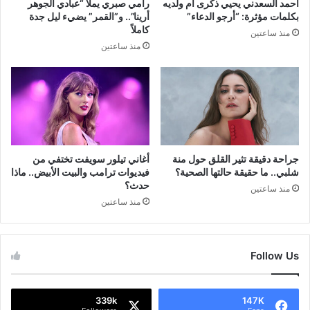
أحمد السعدني يحيي ذكرى أم ولديه
رامي صبري يملأ “عبادي الجوهر
بكلمات مؤثرة: “أرجو الدعاء”
أرينا”.. و”القمر” يضيء ليل جدة
كاملاً
منذ ساعتين
منذ ساعتين
جراحة دقيقة تثير القلق حول منة
أغاني تيلور سويفت تختفي من
شلبي.. ما حقيقة حالتها الصحية؟
فيديوات ترامب والبيت الأبيض.. ماذا
حدث؟
منذ ساعتين
منذ ساعتين
Follow Us
339k
147K