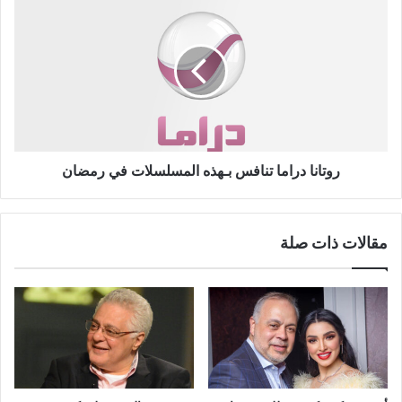
دراما
تنافس
بـهذه
المسلسلات
في
رمضان
روتانا دراما تنافس بـهذه المسلسلات في رمضان
مقالات ذات صلة