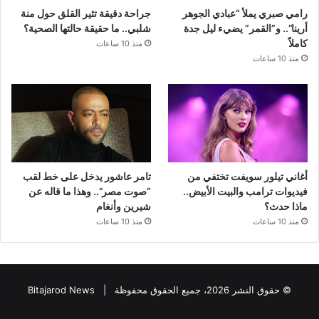
رامي صبري يملأ “عبادي الجوهر
جراحة دقيقة تثير القلق حول منة
أرينا”.. و”القمر” يضيء ليل جدة
شلبي.. ما حقيقة حالتها الصحية؟
كاملاً
منذ 10 ساعات
منذ 10 ساعات
أغاني تيلور سويفت تختفي من
تامر عاشور يدخل على خط لقب
فيديوات ترامب والبيت الأبيض..
“صوت مصر”.. وهذا ما قاله عن
ماذا حدث؟
شيرين وأنغام
منذ 10 ساعات
منذ 10 ساعات
© حقوق النشر 2026، جميع الحقوق محفوظة |
Bitajarod News