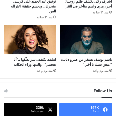
أشرف زكي يكشف ظلم روجينا:
توفيق عبد الحميد على كرسي
أجر رمزي واسم متأخر في التتر
متحرك.. ويحسم حقيقة اعتزاله
الفن
منذ 11 ساعة
منذ 11 ساعة
باسم يوسف يسخر من عمرو دياب:
لطيفة تكشف سر تعلّقها بـ”أنا
“عيش سنك يا أخي”
بعجبني”.. والدتها وراء الحكاية
منذ يوم واحد
منذ يوم واحد
Follow Us
339k
147K
Followers
Fans