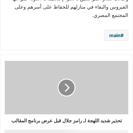
الفيروس والبقاء في منازلهم للحفاظ على أسرهم وعلى
المجتمع المصري.
main
تحذير
شديد
اللهجة
لـ
رامز
جلال
قبل
عرض
برنامج
المقالب
تحذير شديد اللهجة لـ رامز جلال قبل عرض برنامج المقالب
روتانا