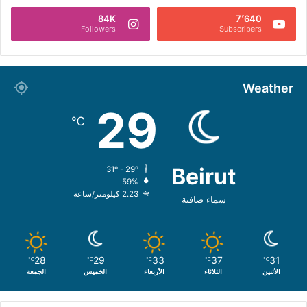
84K
7٬640
Followers
Subscribers
Weather
29
℃
Beirut
31º - 29º
59%
2.23 كيلومتر/ساعة
سماء صافية
28
29
33
37
31
℃
℃
℃
℃
℃
الأثنين
الثلاثاء
الأربعاء
الخميس
الجمعة