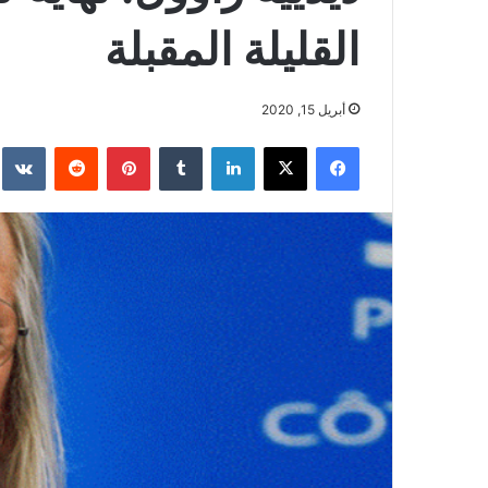
القليلة المقبلة
أبريل 15, 2020
فيسبوك
‫X
لينكدإن
بينتيريست