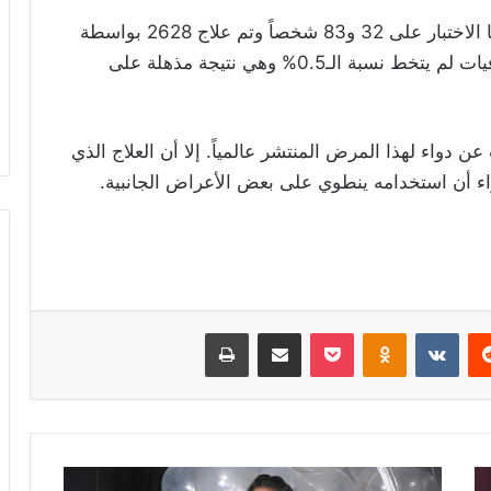
وفي هذا الصدد قال: “نحن مسرورون جداً. أجرينا الاختبار على 32 و83 شخصاً وتم علاج 2628 بواسطة
البروتوكول الخاص بنا. ويمكن القول إن عدد الوفيات لم يتخط نسبة الـ0.5% وهي نتيجة مذهلة على
 دواء لهذا المرض المنتشر عالمياً. إلا أن العلاج الذي
ء أن استخدامه ينطوي على بعض الأعراض الجانبية.
ريست
Odnoklassniki
‫Pocket
مشاركة عبر البريد
طباعة
أحلام