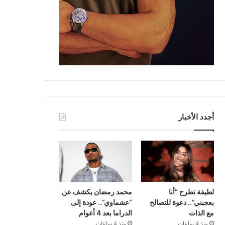
أجدد الأخبار
لطيفة تطرح “أنا
محمد رمضان يكشف عن
بعجبني”.. دعوة للتصالح
“عشماوي”.. عودة إلى
مع الذات
الدراما بعد 4 أعوام
منذ 4 ساعات
منذ 4 ساعات