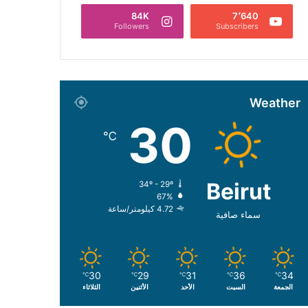
84K
7٬640
Followers
Subscribers
Weather
30
℃
Beirut
34º - 29º
67%
4.72 كيلومتر/ساعة
سماء صافية
30
29
31
36
34
℃
℃
℃
℃
℃
الجمعة
السبت
الأحد
الأثنين
الثلاثاء