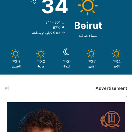
34
℃
Beirut
34º - 30º
57%
5.03 كيلومتر/ساعة
سماء صافية
30
30
30
37
34
℃
℃
℃
℃
℃
الأحد
الأثنين
الثلاثاء
الأربعاء
الخميس
Advertisement