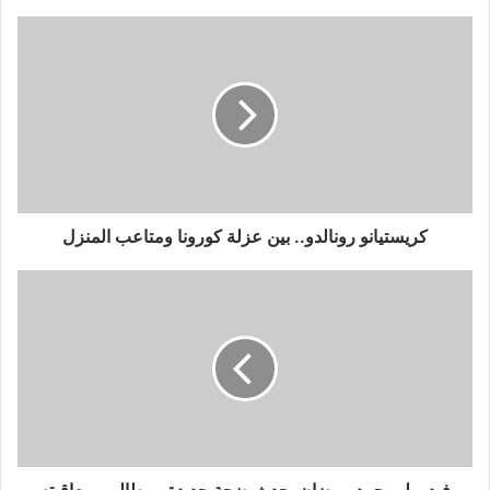
كريستيانو
رونالدو..
بين
عزلة
كورونا
ومتاعب
المنزل
كريستيانو رونالدو.. بين عزلة كورونا ومتاعب المنزل
فيديو
لـ
محمد
رمضان
يحدث
ضجة
جديدة
ومطالب
بمعاقبته