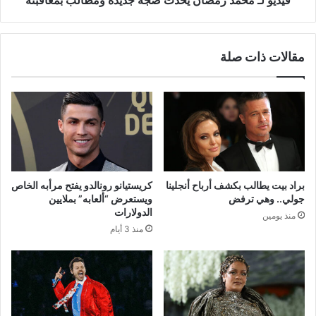
فيديو لـ محمد رمضان يحدث ضجة جديدة ومطالب بمعاقبته
مقالات ذات صلة
براد بيت يطالب بكشف أرباح أنجلينا
كريستيانو رونالدو يفتح مرأبه الخاص
جولي.. وهي ترفض
ويستعرض “ألعابه” بملايين
الدولارات
منذ يومين
منذ 3 أيام