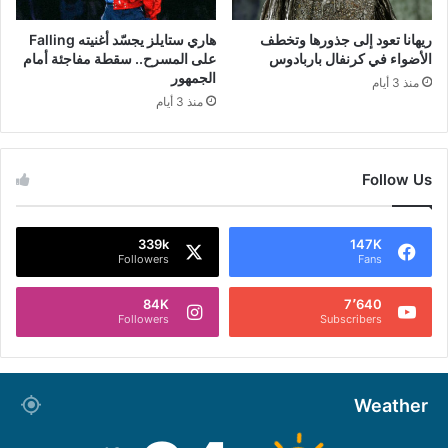
ريهانا تعود إلى جذورها وتخطف
هاري ستايلز يجسّد أغنيته Falling
الأضواء في كرنفال باربادوس
على المسرح.. سقطة مفاجئة أمام
الجمهور
منذ 3 أيام
منذ 3 أيام
Follow Us
339k
147K
Followers
Fans
84K
7٬640
Followers
Subscribers
Weather