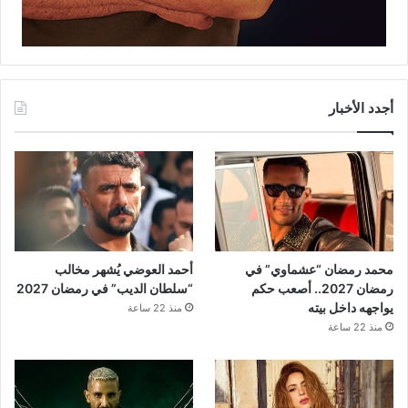
أجدد الأخبار
محمد رمضان “عشماوي” في
أحمد العوضي يُشهر مخالب
رمضان 2027.. أصعب حكم
“سلطان الديب” في رمضان 2027
يواجهه داخل بيته
منذ 22 ساعة
منذ 22 ساعة